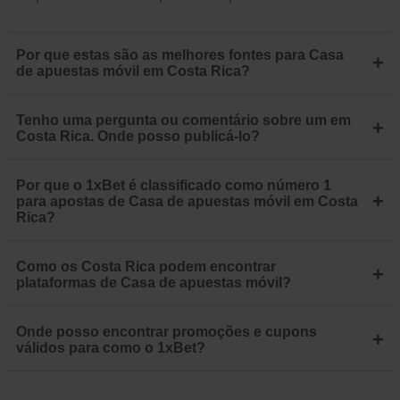
Por que estas são as melhores fontes para Casa
+
de apuestas móvil em Costa Rica?
Tenho uma pergunta ou comentário sobre um em
+
Costa Rica. Onde posso publicá-lo?
Por que o 1xBet é classificado como número 1
+
para apostas de Casa de apuestas móvil em Costa
Rica?
Como os Costa Rica podem encontrar
+
plataformas de Casa de apuestas móvil?
Onde posso encontrar promoções e cupons
+
válidos para como o 1xBet?