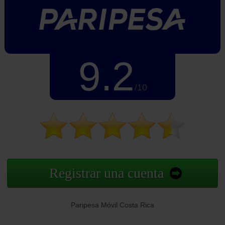
9.2
/10
Registrar una cuenta
Paripesa Móvil Costa Rica