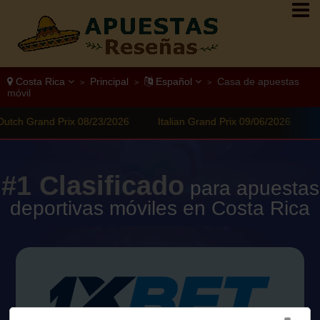
Costa Rica
Principal
Español
Casa de apuestas
>
>
>
móvil
ix 08/23/2026
Italian Grand Prix 09/06/2026
⚾
ML
#1 Clasificado
para apuestas
deportivas móviles en Costa Rica