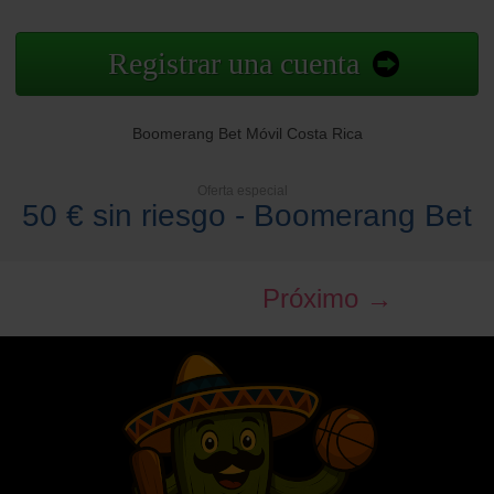
Registrar una cuenta
Boomerang Bet Móvil Costa Rica
Oferta especial
50 € sin riesgo - Boomerang Bet
Próximo →