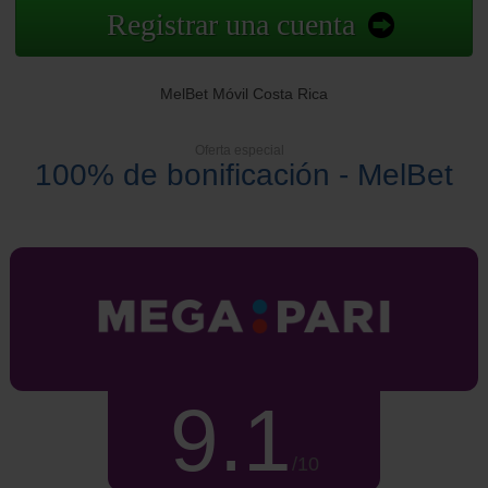
Registrar una cuenta
MelBet Móvil Costa Rica
Oferta especial
100% de bonificación - MelBet
9.1
/10