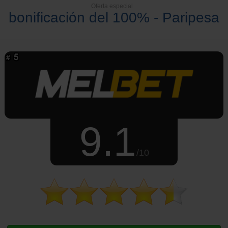
Oferta especial
bonificación del 100% - Paripesa
9.1
/10