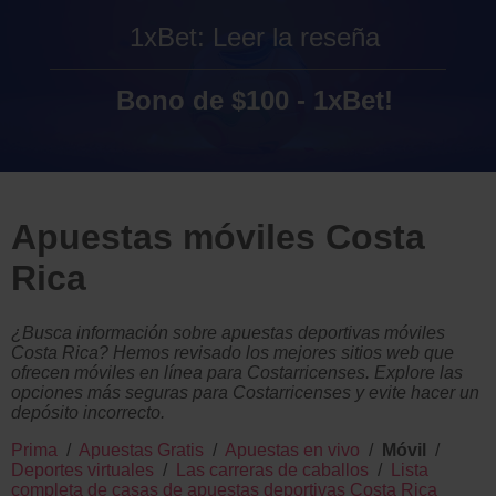
1xBet: Leer la reseña
Bono de $100 - 1xBet!
Apuestas móviles Costa
Rica
¿Busca información sobre apuestas deportivas móviles
Costa Rica? Hemos revisado los mejores sitios web que
ofrecen móviles en línea para Costarricenses. Explore las
opciones más seguras para Costarricenses y evite hacer un
depósito incorrecto.
Prima
/
Apuestas Gratis
/
Apuestas en vivo
/
Móvil
/
Deportes virtuales
/
Las carreras de caballos
/
Lista
completa de casas de apuestas deportivas Costa Rica