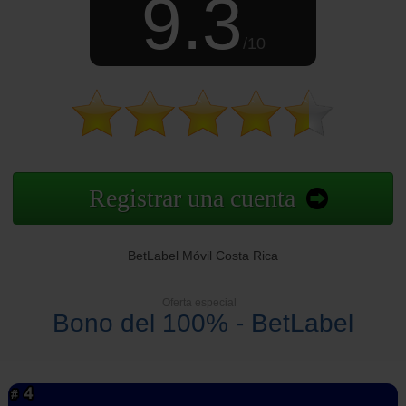
9.3
/10
Registrar una cuenta
BetLabel Móvil Costa Rica
Oferta especial
Bono del 100% - BetLabel