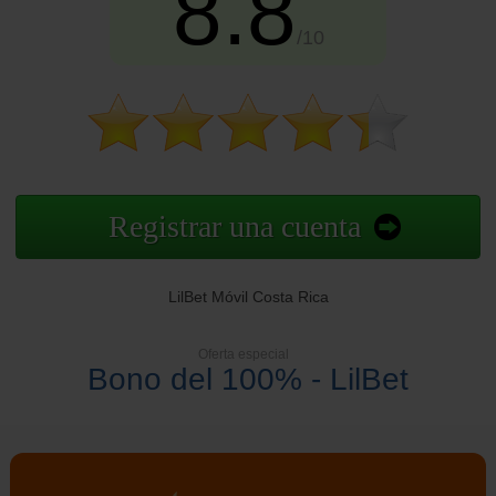
8.8
/10
Registrar una cuenta
LilBet Móvil Costa Rica
Oferta especial
Bono del 100% - LilBet