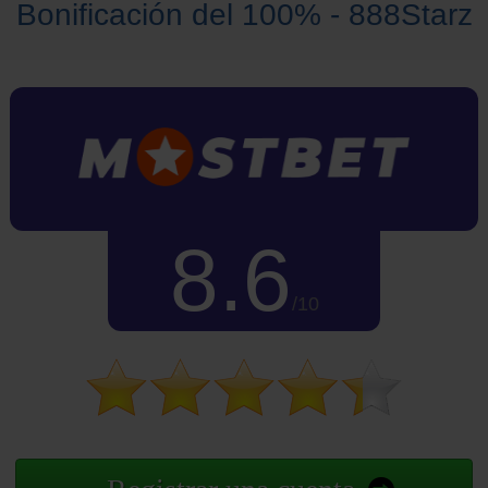
Bonificación del 100% - 888Starz
8.6
/10