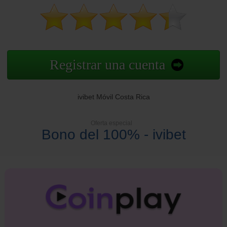
Registrar una cuenta
ivibet Móvil Costa Rica
Oferta especial
Bono del 100% - ivibet