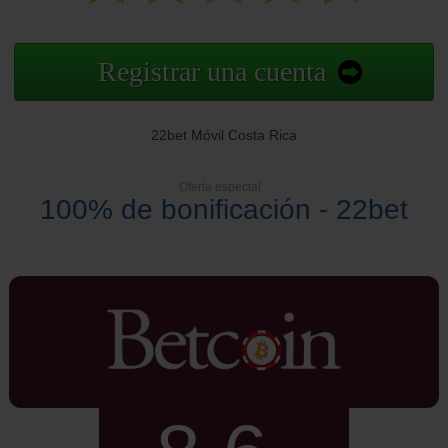
Registrar una cuenta
22bet Móvil Costa Rica
Oferta especial
100% de bonificación - 22bet