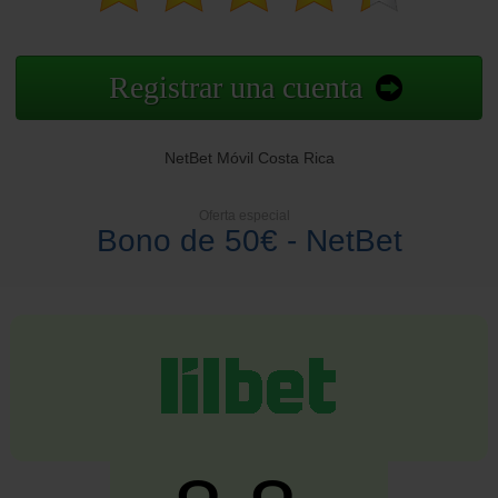
Registrar una cuenta
NetBet Móvil Costa Rica
Oferta especial
Bono de 50€ - NetBet