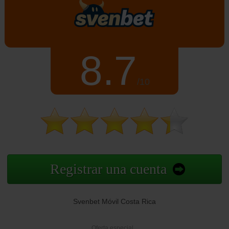
8.7
/10
Registrar una cuenta
Svenbet Móvil Costa Rica
Oferta especial