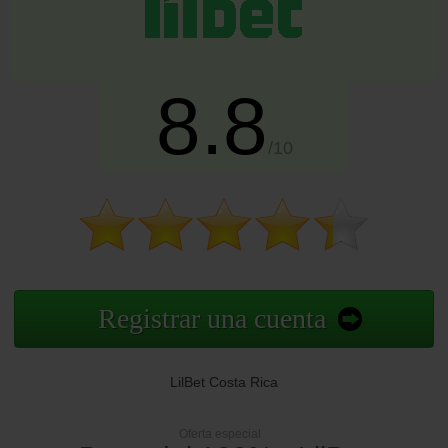
8.8
/10
Registrar una cuenta
LilBet Costa Rica
Oferta especial