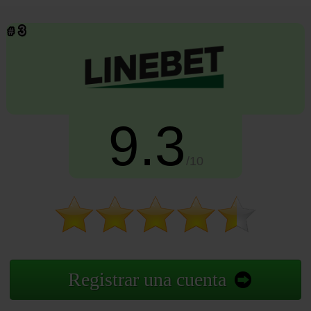
9.3
/10
Registrar una cuenta