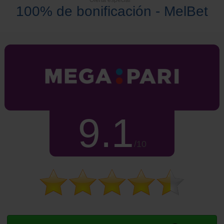
100% de bonificación - MelBet
9.1
/10