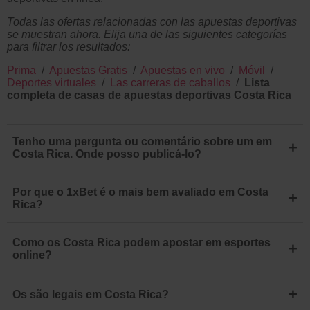
Todas las ofertas relacionadas con las apuestas deportivas
se muestran ahora. Elija una de las siguientes categorías
para filtrar los resultados:
Prima
/
Apuestas Gratis
/
Apuestas en vivo
/
Móvil
/
Deportes virtuales
/
Las carreras de caballos
/
Lista
completa de casas de apuestas deportivas Costa Rica
Tenho uma pergunta ou comentário sobre um em
+
Costa Rica. Onde posso publicá-lo?
Por que o 1xBet é o mais bem avaliado em Costa
+
Rica?
Como os Costa Rica podem apostar em esportes
+
online?
+
Os são legais em Costa Rica?