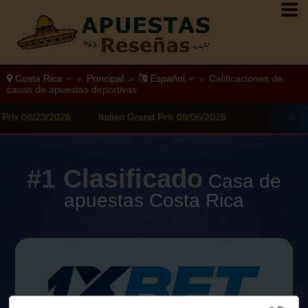
Costa Rica
Principal
Español
Calificaciones de
>
>
>
casas de apuestas deportivas
026
Italian Grand Prix 09/06/2026
⚾
MLB
Blu
#1 Clasificado
Casa de
apuestas Costa Rica