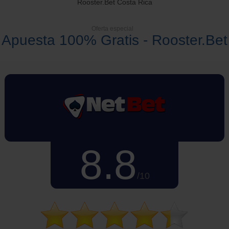
Rooster.Bet Costa Rica
Oferta especial
Apuesta 100% Gratis - Rooster.Bet
8.8
/10