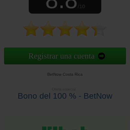
8.8
/10
Registrar una cuenta
BetNow Costa Rica
Oferta especial
Bono del 100 % - BetNow