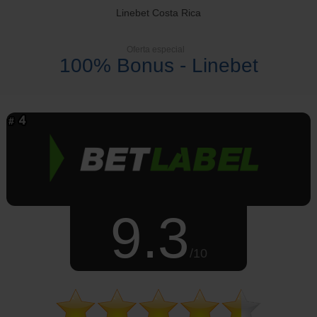
Linebet Costa Rica
Oferta especial
100% Bonus - Linebet
9.3
/10