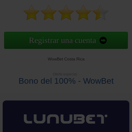
Registrar una cuenta
WowBet Costa Rica
Oferta especial
Bono del 100% - WowBet