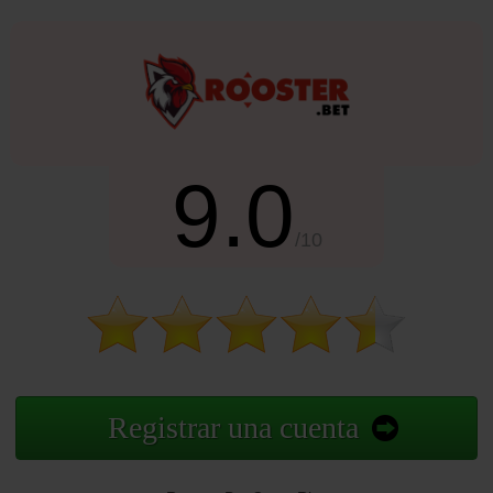
9.0
/10
Registrar una cuenta