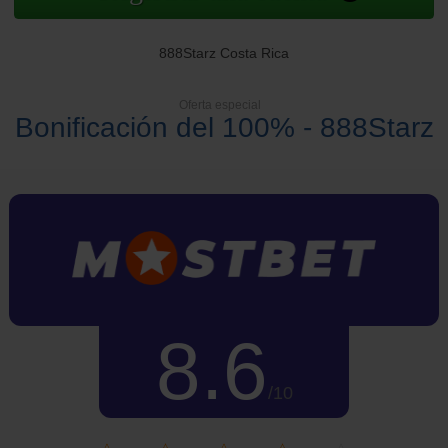
888Starz Costa Rica
Oferta especial
Bonificación del 100% - 888Starz
8.6
/10