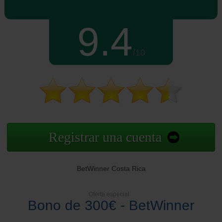
9.4
/10
Registrar una cuenta
BetWinner Costa Rica
Oferta especial
Bono de 300€ - BetWinner