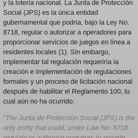
y la lotería nacional. La Junta de Protección
Social (JPS) es la única entidad
gubernamental que podría, bajo la Ley No.
8718, regular o autorizar a operadores para
proporcionar servicios de juegos en línea a
residentes locales (1). Sin embargo,
implementar tal regulación requeriría la
creación e implementación de regulaciones
formales y un proceso de licitación nacional
después de habilitar el Reglamento 100, lo
cual aún no ha ocurrido.
"The Junta de Protección Social (JPS) is the
only entity that could, under Law No. 8718,
regulate or authorise operators to provide