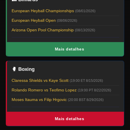
European Heyball Championships
(08/01/2026)
European Heyball Open
(08/06/2026)
Arizona Open Pool Championship
(08/13/2026)
Mais detalhes
🥊
Boxing
Claressa Shields vs Kaye Scott
(19:00 ET 8/15/2026)
Rolando Romero vs Teofimo Lopez
(19:00 PT 8/22/2026)
Moses Itauma vs Filip Hrgovic
(20:00 BST 8/29/2026)
Mais detalhes