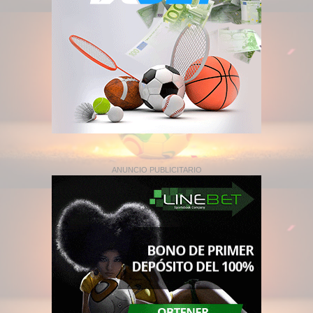
ANUNCIO PUBLICITARIO