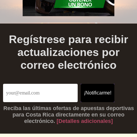
Regístrese para recibir
actualizaciones por
correo electrónico
Reciba las últimas ofertas de apuestas deportivas
para Costa Rica directamente en su correo
electrónico.
[Detalles adicionales]