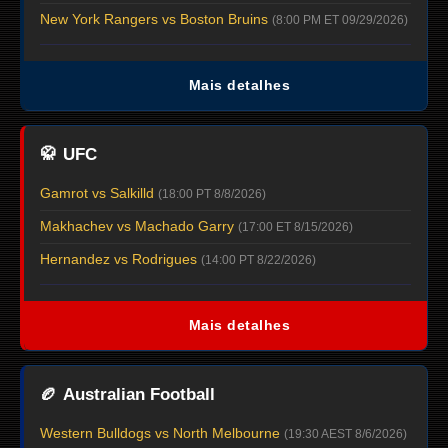
New York Rangers vs Boston Bruins
(8:00 PM ET 09/29/2026)
Mais detalhes
🥋
UFC
Gamrot vs Salkilld
(18:00 PT 8/8/2026)
Makhachev vs Machado Garry
(17:00 ET 8/15/2026)
Hernandez vs Rodrigues
(14:00 PT 8/22/2026)
Mais detalhes
🏉
Australian Football
Western Bulldogs vs North Melbourne
(19:30 AEST 8/6/2026)