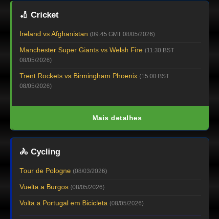
🏏
Cricket
Ireland vs Afghanistan
(09:45 GMT 08/05/2026)
Manchester Super Giants vs Welsh Fire
(11:30 BST
08/05/2026)
Trent Rockets vs Birmingham Phoenix
(15:00 BST
08/05/2026)
Mais detalhes
🚴
Cycling
Tour de Pologne
(08/03/2026)
Vuelta a Burgos
(08/05/2026)
Volta a Portugal em Bicicleta
(08/05/2026)