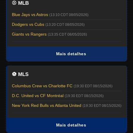
⚾
MLB
Blue Jays vs Astros
(13:10 CDT 08/05/2026)
Dodgers vs Cubs
(13:20 CDT 08/05/2026)
Giants vs Rangers
(13:35 CDT 08/05/2026)
Mais detalhes
⚽
MLS
Columbus Crew vs Charlotte FC
(19:30 EDT 08/15/2026)
D.C. United vs CF Montréal
(19:30 EDT 08/15/2026)
New York Red Bulls vs Atlanta United
(19:30 EDT 08/15/2026)
Mais detalhes