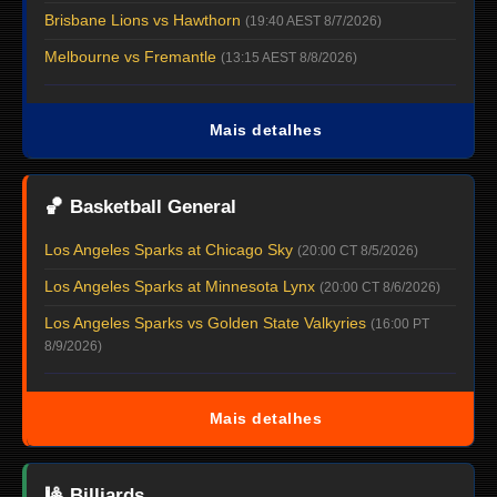
Brisbane Lions vs Hawthorn
(19:40 AEST 8/7/2026)
Melbourne vs Fremantle
(13:15 AEST 8/8/2026)
Mais detalhes
🏀
Basketball General
Los Angeles Sparks at Chicago Sky
(20:00 CT 8/5/2026)
Los Angeles Sparks at Minnesota Lynx
(20:00 CT 8/6/2026)
Los Angeles Sparks vs Golden State Valkyries
(16:00 PT
8/9/2026)
Mais detalhes
🎱
Billiards