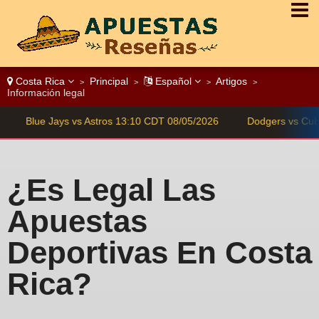
Costa Rica
Principal
Español
Artigos
>
>
>
>
Información legal
 Jays vs Astros 13:10 CDT 08/05/2026
Dodgers vs Cubs 13:20 C
¿Es Legal Las
Apuestas
Deportivas En Costa
Rica?