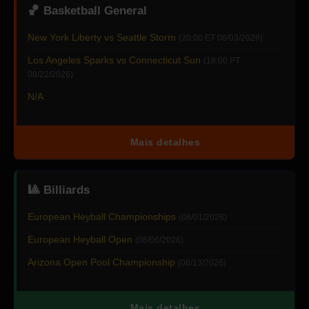
🏀
Basketball General
New York Liberty vs Seattle Storm
(20:00 ET 08/03/2026)
Los Angeles Sparks vs Connecticut Sun
(18:00 PT
08/22/2026)
N/A
Mais detalhes
🎱
Billiards
European Heyball Championships
(08/01/2026)
European Heyball Open
(08/06/2026)
Arizona Open Pool Championship
(08/13/2026)
Mais detalhes