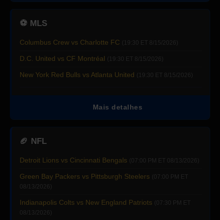
⚽
MLS
Columbus Crew vs Charlotte FC
(19:30 ET 8/15/2026)
D.C. United vs CF Montréal
(19:30 ET 8/15/2026)
New York Red Bulls vs Atlanta United
(19:30 ET 8/15/2026)
Mais detalhes
🏈
NFL
Detroit Lions vs Cincinnati Bengals
(07:00 PM ET 08/13/2026)
Green Bay Packers vs Pittsburgh Steelers
(07:00 PM ET
08/13/2026)
Indianapolis Colts vs New England Patriots
(07:30 PM ET
08/13/2026)