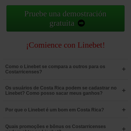
Pruebe una demostración
gratuita
¡Comience con Linebet!
Como o Linebet se compara a outros para os
+
Costarricenses?
Os usuários de Costa Rica podem se cadastrar no
+
Linebet? Como posso sacar meus ganhos?
+
Por que o Linebet é um bom em Costa Rica?
Quais promoções e bônus os Costarricenses
+