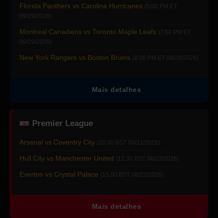
Florida Panthers vs Carolina Hurricanes
(5:00 PM ET
09/29/2026)
Montreal Canadiens vs Toronto Maple Leafs
(7:00 PM ET
09/29/2026)
New York Rangers vs Boston Bruins
(8:00 PM ET 09/29/2026)
Mais detalhes
Premier League
Arsenal vs Coventry City
(20:00 BST 08/21/2026)
Hull City vs Manchester United
(12:30 BST 08/22/2026)
Everton vs Crystal Palace
(15:00 BST 08/22/2026)
Mais detalhes