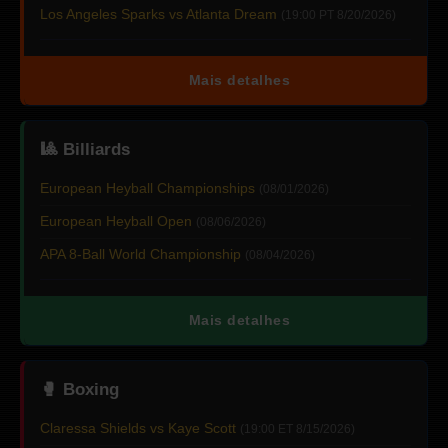
Los Angeles Sparks vs Atlanta Dream
(19:00 PT 8/20/2026)
Mais detalhes
🎱
Billiards
European Heyball Championships
(08/01/2026)
European Heyball Open
(08/06/2026)
APA 8-Ball World Championship
(08/04/2026)
Mais detalhes
🥊
Boxing
Claressa Shields vs Kaye Scott
(19:00 ET 8/15/2026)