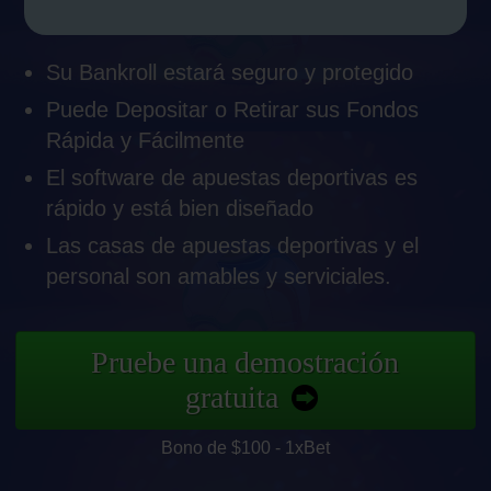
Su Bankroll estará seguro y protegido
Puede Depositar o Retirar sus Fondos
Rápida y Fácilmente
El software de apuestas deportivas es
rápido y está bien diseñado
Las casas de apuestas deportivas y el
personal son amables y serviciales.
Pruebe una demostración
gratuita
Bono de $100 - 1xBet