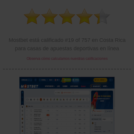
Mostbet está calificado #19 of 757 en Costa Rica
para casas de apuestas deportivas en línea
Observa cómo calculamos nuestras calificaciones