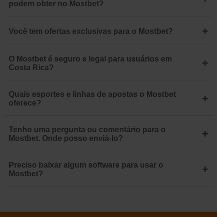
podem obter no Mostbet?
+
Você tem ofertas exclusivas para o Mostbet?
O Mostbet é seguro e legal para usuários em
+
Costa Rica?
Quais esportes e linhas de apostas o Mostbet
+
oferece?
Tenho uma pergunta ou comentário para o
+
Mostbet. Onde posso enviá-lo?
Preciso baixar algum software para usar o
+
Mostbet?