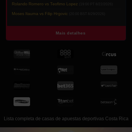
Rolando Romero vs Teofimo Lopez
(19:00 PT 8/22/2026)
Moses Itauma vs Filip Hrgovic
(20:00 BST 8/29/2026)
Mais detalhes
Lista completa de casas de apuestas deportivas Costa Rica