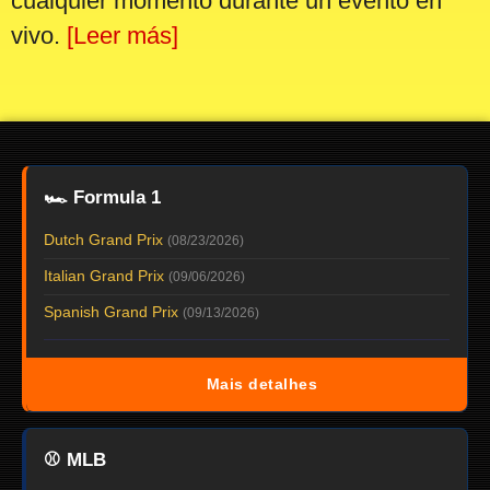
cualquier momento durante un evento en
vivo.
[Leer más]
🏎️
Formula 1
Dutch Grand Prix
(08/23/2026)
Italian Grand Prix
(09/06/2026)
Spanish Grand Prix
(09/13/2026)
Mais detalhes
⚾
MLB