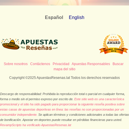
Español
English
Sobre nosotros
Contáctenos
Privacidad
Apuestas Responsables
Buscar
mapa del sitio
Copyright ©2025 ApuestasResenas.lat Todos los derechos reservados
Descargo de responsabilidad: Prohibida la reproducción total o parcial en cualquier forma,
forma o medio sin el permiso expreso por escrito de.
Este sitio web es una característica
promocional y el sitio ha sido pagado para proporcionar la siguiente reseña positiva sobre
estas casas de apuestas deportivas en línea: las reseñas no son proporcionadas por un
consumidor independiente.
Se aplican términos y condiciones adicionales a todas las ofertas
de bonificación. Apostar en deportes puede resultar en pérdidas financieras para usted.
RevampScripts ha verificado ApuestasResenas.lat