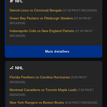
🏈
NFL
Detroit Lions vs Cincinnati Bengals
(07:00 PM ET 08/13/2026)
Green Bay Packers vs Pittsburgh Steelers
(07:00 PM ET
08/13/2026)
Indianapolis Colts vs New England Patriots
(07:30 PM ET
08/13/2026)
Mais detalhes
🏒
NHL
Florida Panthers vs Carolina Hurricanes
(5:00 PM ET
09/29/2026)
Montreal Canadiens vs Toronto Maple Leafs
(7:00 PM ET
09/29/2026)
New York Rangers vs Boston Bruins
(8:00 PM ET 09/29/2026)