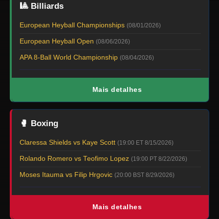
🎱
Billiards
European Heyball Championships
(08/01/2026)
European Heyball Open
(08/06/2026)
APA 8-Ball World Championship
(08/04/2026)
Mais detalhes
🥊
Boxing
Claressa Shields vs Kaye Scott
(19:00 ET 8/15/2026)
Rolando Romero vs Teofimo Lopez
(19:00 PT 8/22/2026)
Moses Itauma vs Filip Hrgovic
(20:00 BST 8/29/2026)
Mais detalhes