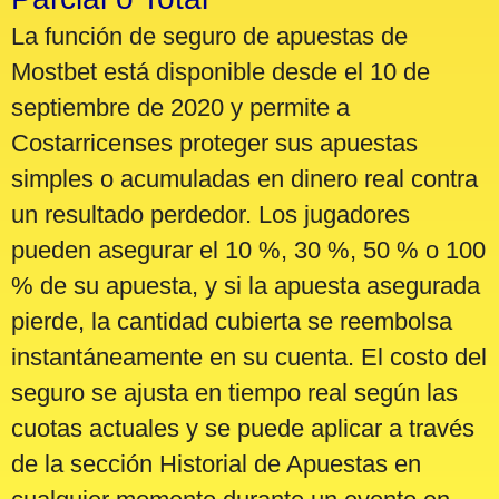
La función de seguro de apuestas de
Mostbet está disponible desde el 10 de
septiembre de 2020 y permite a
Costarricenses proteger sus apuestas
simples o acumuladas en dinero real contra
un resultado perdedor. Los jugadores
pueden asegurar el 10 %, 30 %, 50 % o 100
% de su apuesta, y si la apuesta asegurada
pierde, la cantidad cubierta se reembolsa
instantáneamente en su cuenta. El costo del
seguro se ajusta en tiempo real según las
cuotas actuales y se puede aplicar a través
de la sección Historial de Apuestas en