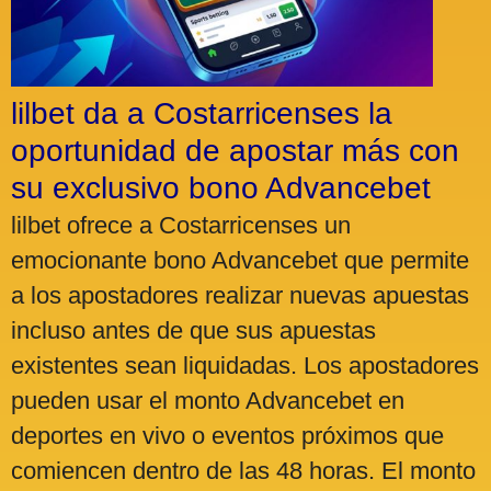
lilbet da a Costarricenses la
oportunidad de apostar más con
su exclusivo bono Advancebet
lilbet ofrece a Costarricenses un
emocionante bono Advancebet que permite
a los apostadores realizar nuevas apuestas
incluso antes de que sus apuestas
existentes sean liquidadas. Los apostadores
pueden usar el monto Advancebet en
deportes en vivo o eventos próximos que
comiencen dentro de las 48 horas. El monto