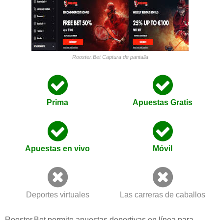
Rooster.Bet Captura de pantalla
Prima
Apuestas Gratis
Apuestas en vivo
Móvil
Deportes virtuales
Las carreras de caballos
Rooster.Bet permite apuestas deportivas en línea para