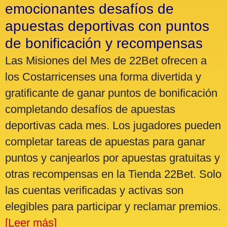
emocionantes desafíos de
apuestas deportivas con puntos
de bonificación y recompensas
Las Misiones del Mes de 22Bet ofrecen a
los Costarricenses una forma divertida y
gratificante de ganar puntos de bonificación
completando desafíos de apuestas
deportivas cada mes. Los jugadores pueden
completar tareas de apuestas para ganar
puntos y canjearlos por apuestas gratuitas y
otras recompensas en la Tienda 22Bet. Solo
las cuentas verificadas y activas son
elegibles para participar y reclamar premios.
[Leer más]