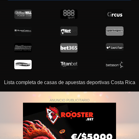
Lista completa de casas de apuestas deportivas Costa Rica
ANUNCIO PUBLICITARIO