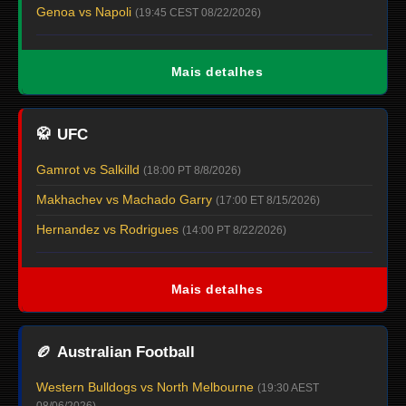
Genoa vs Napoli
(19:45 CEST 08/22/2026)
Mais detalhes
🥋
UFC
Gamrot vs Salkilld
(18:00 PT 8/8/2026)
Makhachev vs Machado Garry
(17:00 ET 8/15/2026)
Hernandez vs Rodrigues
(14:00 PT 8/22/2026)
Mais detalhes
🏉
Australian Football
Western Bulldogs vs North Melbourne
(19:30 AEST