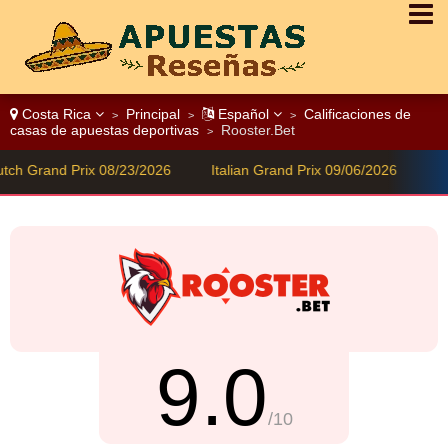
Costa Rica
Principal
Español
Calificaciones de
>
>
>
casas de apuestas deportivas
Rooster.Bet
>
 08/23/2026
Italian Grand Prix 09/06/2026
⚾
MLB
9.0
/10