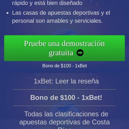
rápido y está bien diseñado
Las casas de apuestas deportivas y el
personal son amables y serviciales.
Pruebe una demostración
gratuita
Bono de $100 - 1xBet
1xBet: Leer la reseña
Bono de $100 - 1xBet!
Todas las clasificaciones de
apuestas deportivas de Costa