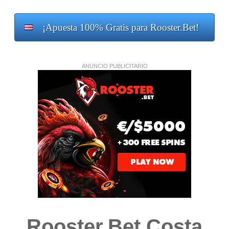
¡Apuesta 100% Gratis para Rooster.Bet!
ANUNCIO PUBLICITARIO
Rooster.Bet Costa