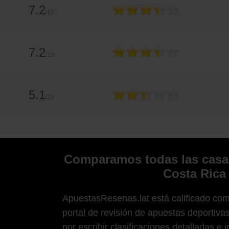
7.2
/10
7.2
/10
5.1
/10
Comparamos todas las casas
Costa Rica 
ApuestasResenas.lat está calificado com
portal de revisión de apuestas deportiva
por escribir clasificaciones detalladas e