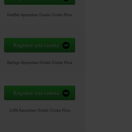
NetBet Apuestas Gratis Costa Rica
Registrar una cuenta
Bahigo Apuestas Gratis Costa Rica
Registrar una cuenta
1xBit Apuestas Gratis Costa Rica