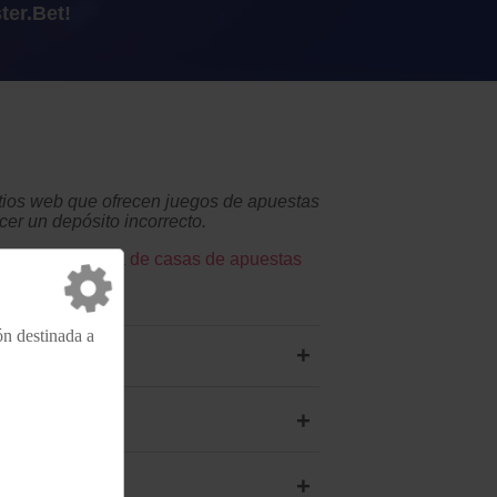
ter.Bet!
tios web que ofrecen juegos de apuestas
cer un depósito incorrecto.
/
Lista completa de casas de apuestas
ón destinada a
+
+
+
sta Rica?