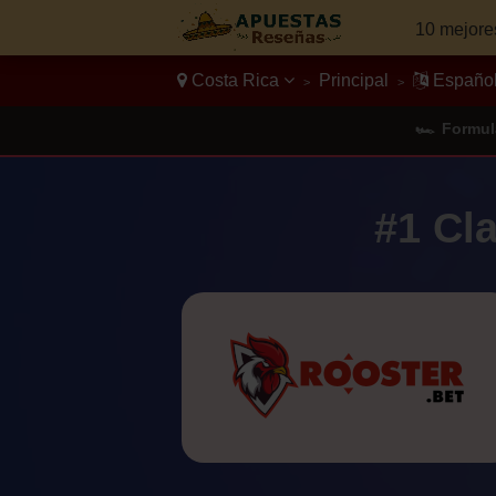
10 mejore
Costa Rica
Principal
Españo
>
>
Deportes v
🏎️
Formula 1
Dut
Apuestas
#1 Cla