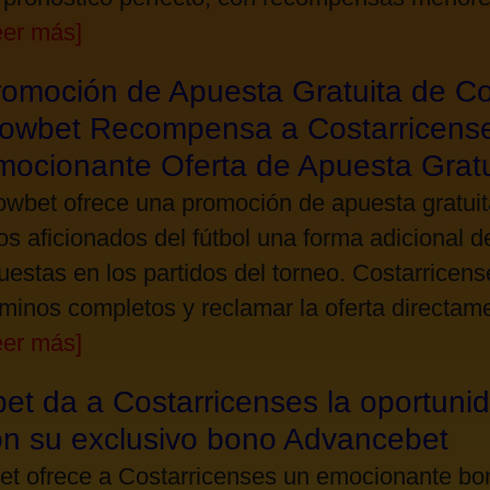
eer más]
romoción de Apuesta Gratuita de C
owbet Recompensa a Costarricens
ocionante Oferta de Apuesta Gratu
wbet ofrece una promoción de apuesta gratuit
los aficionados del fútbol una forma adicional d
uestas en los partidos del torneo. Costarricens
rminos completos y reclamar la oferta directa
eer más]
lbet da a Costarricenses la oportun
on su exclusivo bono Advancebet
lbet ofrece a Costarricenses un emocionante b