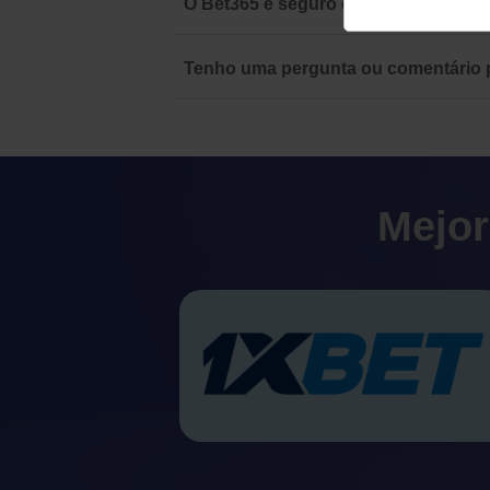
O Bet365 é seguro e legal para 
Tenho uma pergunta ou comentário p
Mejor