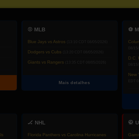
⚾
MLB
⚽
M
Blue Jays vs Astros
Colu
(13:10 CDT 08/05/2026)
08/15
Dodgers vs Cubs
(13:20 CDT 08/05/2026)
D.C. 
Giants vs Rangers
(13:35 CDT 08/05/2026)
08/15
New Y
EDT 0
Mais detalhes
🏒
NHL
🥋
U
ls
Florida Panthers vs Carolina Hurricanes
Gamro