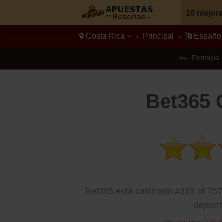
10 mejor
Costa Rica
Principal
Españo
>
>
Deportes v
🏎️
Formula 1
Dutc
Apuestas 
Bet365 
Bet365 está calificado #315 of 75
deporti