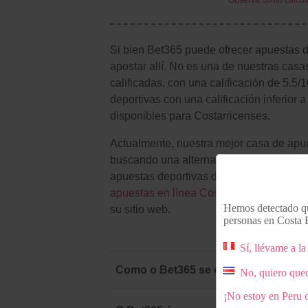
Observa cómo calcula
Si bien Bet365 puede ofrecer apuestas 
apostar allí. No es una de nuestras cas
calificadas, con una calificación de 5.5
deportivas con una calificación inferior
disponibles para Costarricenses.
Actualmente, nuestra mejor casa de apu
buscando una alternativa a Bet365 , deb
apuestas deportivas de primer nivel dispo
apuestas en línea Costa Rica
. Si desea
Hemos detectado que
su sitio web.
personas en Costa R
Sí, llévame a la
No, quiero qued
¡No estoy en Peru 