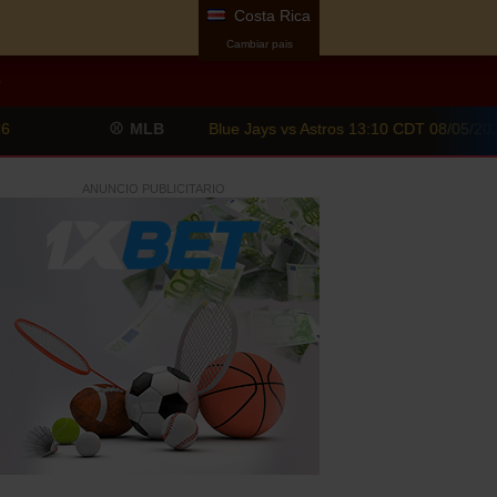
Costa Rica
Cambiar pais
5
l Info
⚾
MLB
Blue Jays vs Astros 13:10 CDT 08/05/2026
Dod
ANUNCIO PUBLICITARIO