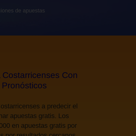
aciones de apuestas
 Costarricenses Con
 Pronósticos
ostarricenses a predecir el
nar apuestas gratis. Los
000 en apuestas gratis por
s por resultados cercanos.