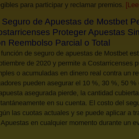
egibles para participar y reclamar premios.
[Lee
l Seguro de Apuestas de Mostbet Pe
ostarricenses Proteger Apuestas S
n Reembolso Parcial o Total
 función de seguro de apuestas de Mostbet est
ptiembre de 2020 y permite a Costarricenses p
mples o acumuladas en dinero real contra un re
gadores pueden asegurar el 10 %, 30 %, 50 % 
 apuesta asegurada pierde, la cantidad cubiert
stantáneamente en su cuenta. El costo del segu
gún las cuotas actuales y se puede aplicar a tr
 Apuestas en cualquier momento durante un ev