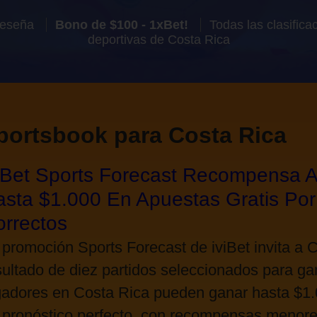
reseña
Bono de $100 - 1xBet!
Todas las clasific
deportivas de Costa Rica
ortsbook para Costa Rica
viBet Sports Forecast Recompensa A
sta $1.000 En Apuestas Gratis Por
orrectos
 promoción Sports Forecast de iviBet invita a C
sultado de diez partidos seleccionados para ga
gadores en Costa Rica pueden ganar hasta $1.
 pronóstico perfecto, con recompensas menore