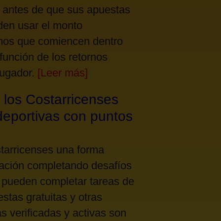
o antes de que sus apuestas
den usar el monto
imos que comiencen dentro
función de los retornos
jugador.
[Leer más]
 los Costarricenses
eportivas con puntos
tarricenses una forma
icación completando desafíos
 pueden completar tareas de
stas gratuitas y otras
 verificadas y activas son