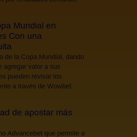
opa Mundial en
es Con una
ita
a de la Copa Mundial, dando
e agregar valor a sus
es pueden revisar los
mente a través de Wowbet.
idad de apostar más
ono Advancebet que permite a