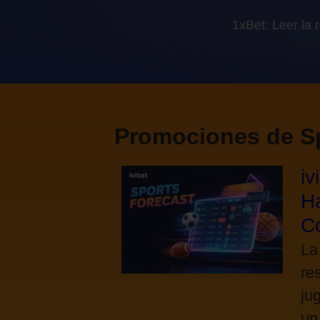
1xBet: Leer la 
Promociones de Sp
i
Ha
C
La
re
ju
un