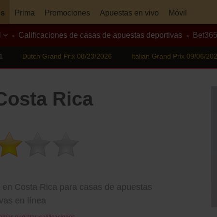
es
Prima
Promociones
Apuestas en vivo
Móvil
l
Calificaciones de casas de apuestas deportivas
Bet36
>
>
irtuales
Las carreras de caballos
Próximas partidas
Lega
h Grand Prix 08/23/2026
Italian Grand Prix 09/06/2026
Gratis
juegos de casino
Costa Rica
7 en Costa Rica para casas de apuestas
vas en línea