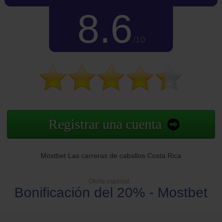
8.6
/10
Registrar una cuenta
Mostbet Las carreras de caballos Costa Rica
Oferta especial
Bonificación del 20% - Mostbet