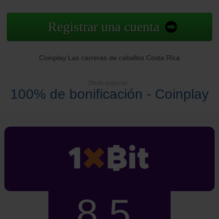
Registrar una cuenta
Coinplay Las carreras de caballos Costa Rica
Oferta especial
100% de bonificación - Coinplay
8.5