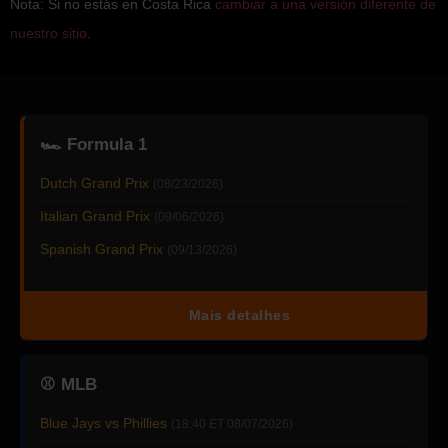
Nota: Si no estás en Costa Rica
cambiar a una versión diferente de
nuestro sitio
.
🏎️
Formula 1
Dutch Grand Prix
(08/23/2026)
Italian Grand Prix
(09/06/2026)
Spanish Grand Prix
(09/13/2026)
Mais detalhes
⚾
MLB
Blue Jays vs Phillies
(18:40 ET 08/07/2026)