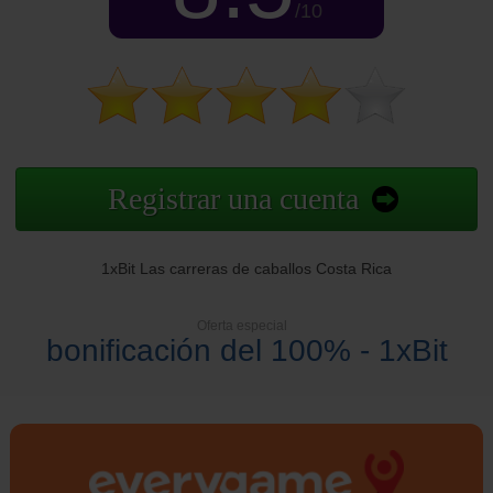
/10
Registrar una cuenta
1xBit Las carreras de caballos Costa Rica
Oferta especial
bonificación del 100% - 1xBit