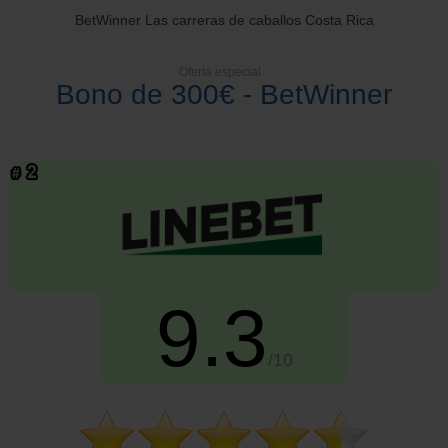
BetWinner Las carreras de caballos Costa Rica
Oferta especial
Bono de 300€ - BetWinner
9.3
/10