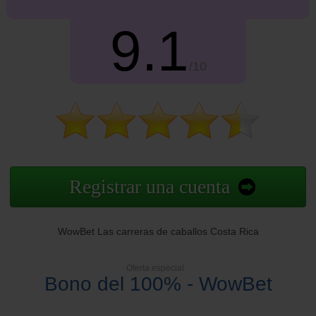
9.1
/10
Registrar una cuenta
WowBet Las carreras de caballos Costa Rica
Oferta especial
Bono del 100% - WowBet