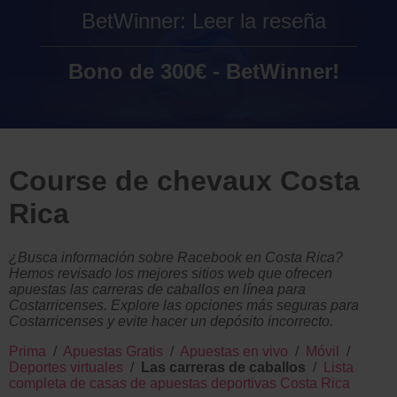
BetWinner: Leer la reseña
Bono de 300€ - BetWinner!
Course de chevaux Costa
Rica
¿Busca información sobre Racebook en Costa Rica?
Hemos revisado los mejores sitios web que ofrecen
apuestas las carreras de caballos en línea para
Costarricenses. Explore las opciones más seguras para
Costarricenses y evite hacer un depósito incorrecto.
Prima
/
Apuestas Gratis
/
Apuestas en vivo
/
Móvil
/
Deportes virtuales
/
Las carreras de caballos
/
Lista
completa de casas de apuestas deportivas Costa Rica