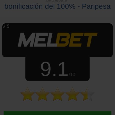
Oferta especial
bonificación del 100% - Paripesa
9.1
/10