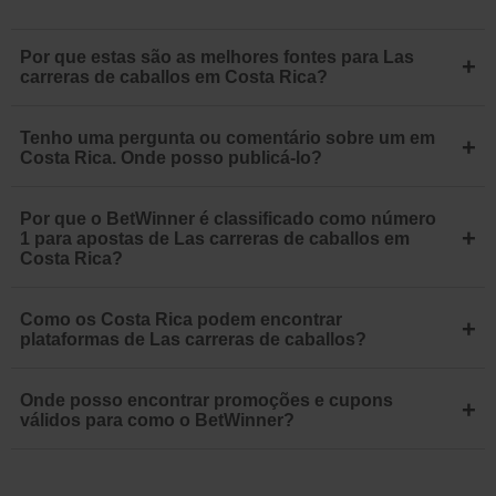
Por que estas são as melhores fontes para Las
+
carreras de caballos em Costa Rica?
Tenho uma pergunta ou comentário sobre um em
+
Costa Rica. Onde posso publicá-lo?
Por que o BetWinner é classificado como número
+
1 para apostas de Las carreras de caballos em
Costa Rica?
Como os Costa Rica podem encontrar
+
plataformas de Las carreras de caballos?
Onde posso encontrar promoções e cupons
+
válidos para como o BetWinner?