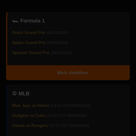
🏎️
Formula 1
Dutch Grand Prix
(08/23/2026)
Italian Grand Prix
(09/06/2026)
Spanish Grand Prix
(09/13/2026)
Mais detalhes
⚾
MLB
Blue Jays vs Astros
(13:10 CDT 08/05/2026)
Dodgers vs Cubs
(13:20 CDT 08/05/2026)
Giants vs Rangers
(13:35 CDT 08/05/2026)