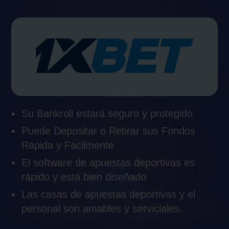
Su Bankroll estará seguro y protegido
Puede Depositar o Retirar sus Fondos
Rápida y Fácilmente
El software de apuestas deportivas es
rápido y está bien diseñado
Las casas de apuestas deportivas y el
personal son amables y serviciales.