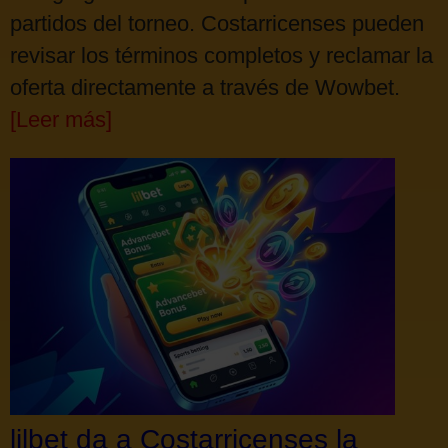
partidos del torneo. Costarricenses pueden
revisar los términos completos y reclamar la
oferta directamente a través de Wowbet.
[Leer más]
lilbet da a Costarricenses la