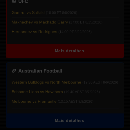
🥋
UFC
Gamrot vs Salkilld
(18:00 PT 8/8/2026)
Makhachev vs Machado Garry
(17:00 ET 8/15/2026)
Hernandez vs Rodrigues
(14:00 PT 8/22/2026)
Mais detalhes
🏉
Australian Football
Western Bulldogs vs North Melbourne
(19:30 AEST 8/6/2026)
Brisbane Lions vs Hawthorn
(19:40 AEST 8/7/2026)
Melbourne vs Fremantle
(13:15 AEST 8/8/2026)
Mais detalhes