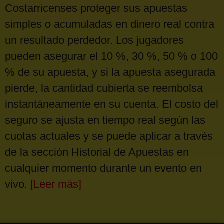
Costarricenses proteger sus apuestas
simples o acumuladas en dinero real contra
un resultado perdedor. Los jugadores
pueden asegurar el 10 %, 30 %, 50 % o 100
% de su apuesta, y si la apuesta asegurada
pierde, la cantidad cubierta se reembolsa
instantáneamente en su cuenta. El costo del
seguro se ajusta en tiempo real según las
cuotas actuales y se puede aplicar a través
de la sección Historial de Apuestas en
cualquier momento durante un evento en
vivo.
[Leer más]