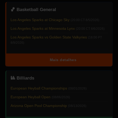
🏀
Basketball General
Los Angeles Sparks at Chicago Sky
(20:00 CT 8/5/2026)
Los Angeles Sparks at Minnesota Lynx
(20:00 CT 8/6/2026)
Los Angeles Sparks vs Golden State Valkyries
(16:00 PT
8/9/2026)
Mais detalhes
🎱
Billiards
European Heyball Championships
(08/01/2026)
European Heyball Open
(08/06/2026)
Arizona Open Pool Championship
(08/13/2026)