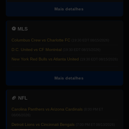
Mais detalhes
⚽
MLS
Columbus Crew vs Charlotte FC
(19:30 EDT 08/15/2026)
D.C. United vs CF Montréal
(19:30 EDT 08/15/2026)
New York Red Bulls vs Atlanta United
(19:30 EDT 08/15/2026)
Mais detalhes
🏈
NFL
Carolina Panthers vs Arizona Cardinals
(8:00 PM ET
08/06/2026)
Detroit Lions vs Cincinnati Bengals
(7:00 PM ET 08/13/2026)