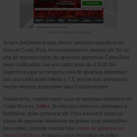
BetOnline Captura de pantalla
Si bien BetOnline puede ofrecer apuestas deportivas en
línea en Costa Rica, no recomendamos apostar allí. No es
una de nuestras casas de apuestas deportivas Costa Rica
mejor calificadas, con una calificación de 6.6/10. No
sugerimos jugar en ninguna casa de apuestas deportivas
con una calificación inferior a 7.5, porque hay alternativas
mucho mejores disponibles para Costarricenses.
Actualmente, nuestra mejor casa de apuestas deportivas en
Costa Rica es:
1xBet
. Si está buscando una alternativa a
BetOnline, debe comenzar allí. Para encontrar todas las
casas de apuestas deportivas de primer nivel disponibles
para usted, consulte nuestra lista:
casas de apuestas en
línea Costa Rica
. Si desea visitar BetOnline de todos