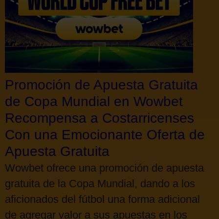
Promoción de Apuesta Gratuita
de Copa Mundial en Wowbet
Recompensa a Costarricenses
Con una Emocionante Oferta de
Apuesta Gratuita
Wowbet ofrece una promoción de apuesta
gratuita de la Copa Mundial, dando a los
aficionados del fútbol una forma adicional
de agregar valor a sus apuestas en los