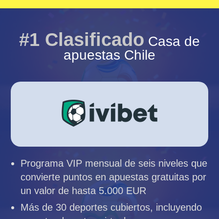
#1 Clasificado
Casa de
apuestas Chile
Programa VIP mensual de seis niveles que
convierte puntos en apuestas gratuitas por
un valor de hasta 5.000 EUR
Más de 30 deportes cubiertos, incluyendo