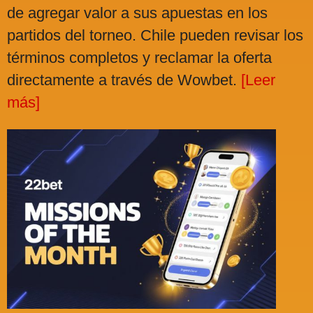
de agregar valor a sus apuestas en los
partidos del torneo. Chile pueden revisar los
términos completos y reclamar la oferta
directamente a través de Wowbet.
[Leer
más]