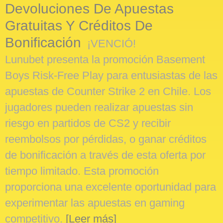
Devoluciones De Apuestas
Gratuitas Y Créditos De
Bonificación
¡VENCIÓ!
Lunubet presenta la promoción Basement
Boys Risk-Free Play para entusiastas de las
apuestas de Counter Strike 2 en Chile. Los
jugadores pueden realizar apuestas sin
riesgo en partidos de CS2 y recibir
reembolsos por pérdidas, o ganar créditos
de bonificación a través de esta oferta por
tiempo limitado. Esta promoción
proporciona una excelente oportunidad para
experimentar las apuestas en gaming
competitivo.
[Leer más]