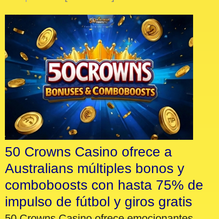
50 Crowns Casino ofrece a
Australians múltiples bonos y
comboboosts con hasta 75% de
impulso de fútbol y giros gratis
50 Crowns Casino ofrece emocionantes