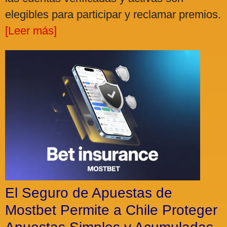
elegibles para participar y reclamar premios.
[Leer más]
El Seguro de Apuestas de
Mostbet Permite a Chile Proteger