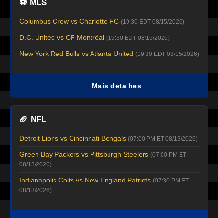
⚽
MLS
Columbus Crew vs Charlotte FC
(19:30 EDT 08/15/2026)
D.C. United vs CF Montréal
(19:30 EDT 08/15/2026)
New York Red Bulls vs Atlanta United
(19:30 EDT 08/15/2026)
Mais detalhes
🏈
NFL
Detroit Lions vs Cincinnati Bengals
(07:00 PM ET 08/13/2026)
Green Bay Packers vs Pittsburgh Steelers
(07:00 PM ET
08/13/2026)
Indianapolis Colts vs New England Patriots
(07:30 PM ET
08/13/2026)