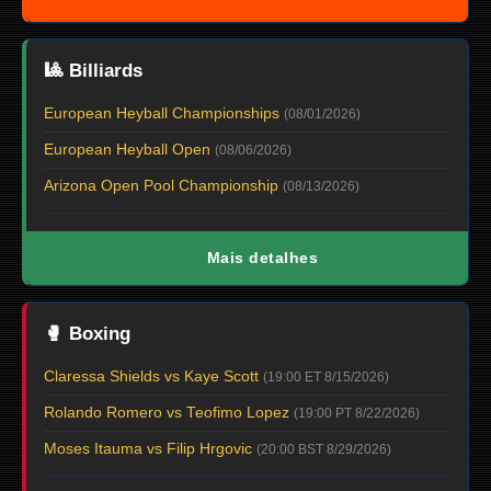
🎱
Billiards
European Heyball Championships
(08/01/2026)
European Heyball Open
(08/06/2026)
Arizona Open Pool Championship
(08/13/2026)
Mais detalhes
🥊
Boxing
Claressa Shields vs Kaye Scott
(19:00 ET 8/15/2026)
Rolando Romero vs Teofimo Lopez
(19:00 PT 8/22/2026)
Moses Itauma vs Filip Hrgovic
(20:00 BST 8/29/2026)