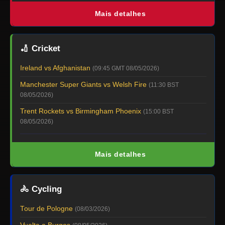
Mais detalhes
🏏
Cricket
Ireland vs Afghanistan
(09:45 GMT 08/05/2026)
Manchester Super Giants vs Welsh Fire
(11:30 BST
08/05/2026)
Trent Rockets vs Birmingham Phoenix
(15:00 BST
08/05/2026)
Mais detalhes
🚴
Cycling
Tour de Pologne
(08/03/2026)