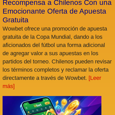
Recompensa a Chilenos Con una
Emocionante Oferta de Apuesta
Gratuita
Wowbet ofrece una promoción de apuesta
gratuita de la Copa Mundial, dando a los
aficionados del fútbol una forma adicional
de agregar valor a sus apuestas en los
partidos del torneo. Chilenos pueden revisar
los términos completos y reclamar la oferta
directamente a través de Wowbet.
[Leer
más]