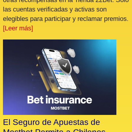
las cuentas verificadas y activas son
elegibles para participar y reclamar premios.
[Leer más]
El Seguro de Apuestas de