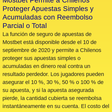
Mostbet Permite a Chilenos
Proteger Apuestas Simples y
Acumuladas con Reembolso
Parcial o Total
La función de seguro de apuestas de
Mostbet está disponible desde el 10 de
septiembre de 2020 y permite a Chilenos
proteger sus apuestas simples o
acumuladas en dinero real contra un
resultado perdedor. Los jugadores pueden
asegurar el 10 %, 30 %, 50 % o 100 % de
su apuesta, y si la apuesta asegurada
pierde, la cantidad cubierta se reembolsa
instantáneamente en su cuenta. El costo del