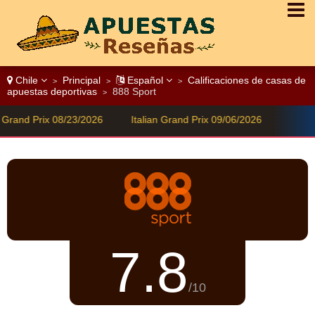
Chile
Principal
Español
Calificaciones de casas de
>
>
>
apuestas deportivas
888 Sport
>
23/2026
Italian Grand Prix 09/06/2026
⚾
MLB
7.8
/10