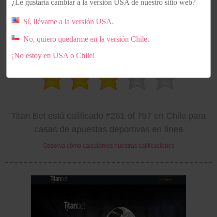
¿Le gustaría cambiar a la versión USA de nuestro sitio web?
Sí, llévame a la versión USA.
Titan Bet Chile
No, quiero quedarme en la versión Chile.
¡No estoy en USA o Chile!
Titan Bet está calificado #261 of 757 en Chile para
casas de apuestas deportivas en línea
Observa cómo calculamos nuestras calificaciones