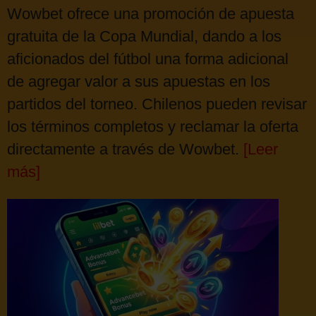
Wowbet ofrece una promoción de apuesta
gratuita de la Copa Mundial, dando a los
aficionados del fútbol una forma adicional
de agregar valor a sus apuestas en los
partidos del torneo. Chilenos pueden revisar
los términos completos y reclamar la oferta
directamente a través de Wowbet.
[Leer
más]