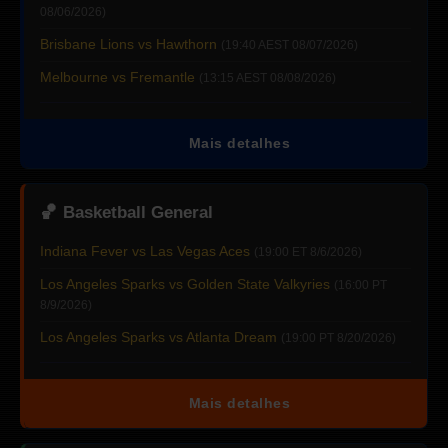
08/06/2026)
Brisbane Lions vs Hawthorn
(19:40 AEST 08/07/2026)
Melbourne vs Fremantle
(13:15 AEST 08/08/2026)
Mais detalhes
🏀
Basketball General
Indiana Fever vs Las Vegas Aces
(19:00 ET 8/6/2026)
Los Angeles Sparks vs Golden State Valkyries
(16:00 PT
8/9/2026)
Los Angeles Sparks vs Atlanta Dream
(19:00 PT 8/20/2026)
Mais detalhes