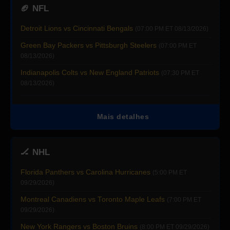
🏈
NFL
Detroit Lions vs Cincinnati Bengals
(07:00 PM ET 08/13/2026)
Green Bay Packers vs Pittsburgh Steelers
(07:00 PM ET
08/13/2026)
Indianapolis Colts vs New England Patriots
(07:30 PM ET
08/13/2026)
Mais detalhes
🏒
NHL
Florida Panthers vs Carolina Hurricanes
(5:00 PM ET
09/29/2026)
Montreal Canadiens vs Toronto Maple Leafs
(7:00 PM ET
09/29/2026)
New York Rangers vs Boston Bruins
(8:00 PM ET 09/29/2026)