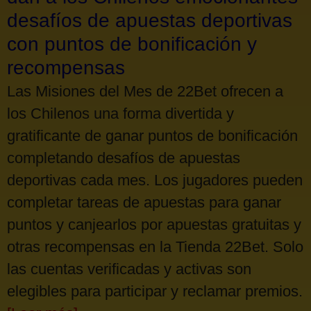
desafíos de apuestas deportivas
con puntos de bonificación y
recompensas
Las Misiones del Mes de 22Bet ofrecen a
los Chilenos una forma divertida y
gratificante de ganar puntos de bonificación
completando desafíos de apuestas
deportivas cada mes. Los jugadores pueden
completar tareas de apuestas para ganar
puntos y canjearlos por apuestas gratuitas y
otras recompensas en la Tienda 22Bet. Solo
las cuentas verificadas y activas son
elegibles para participar y reclamar premios.