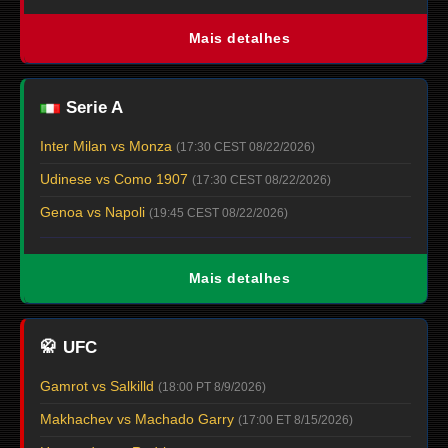
Mais detalhes
Serie A
Inter Milan vs Monza
(17:30 CEST 08/22/2026)
Udinese vs Como 1907
(17:30 CEST 08/22/2026)
Genoa vs Napoli
(19:45 CEST 08/22/2026)
Mais detalhes
🥋
UFC
Gamrot vs Salkilld
(18:00 PT 8/9/2026)
Makhachev vs Machado Garry
(17:00 ET 8/15/2026)