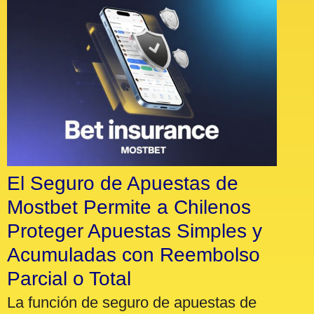
El Seguro de Apuestas de
Mostbet Permite a Chilenos
Proteger Apuestas Simples y
Acumuladas con Reembolso
Parcial o Total
La función de seguro de apuestas de