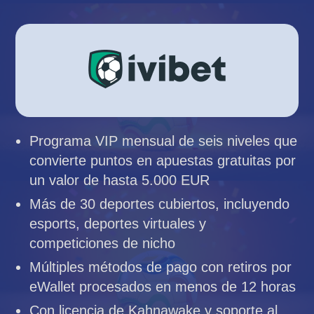
Programa VIP mensual de seis niveles que
convierte puntos en apuestas gratuitas por
un valor de hasta 5.000 EUR
Más de 30 deportes cubiertos, incluyendo
esports, deportes virtuales y
competiciones de nicho
Múltiples métodos de pago con retiros por
eWallet procesados en menos de 12 horas
Con licencia de Kahnawake y soporte al