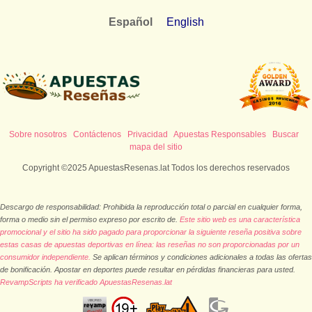
Español
English
Sobre nosotros
Contáctenos
Privacidad
Apuestas Responsables
Buscar
mapa del sitio
Copyright ©2025 ApuestasResenas.lat Todos los derechos reservados
Descargo de responsabilidad: Prohibida la reproducción total o parcial en cualquier forma,
forma o medio sin el permiso expreso por escrito de.
Este sitio web es una característica
promocional y el sitio ha sido pagado para proporcionar la siguiente reseña positiva sobre
estas casas de apuestas deportivas en línea: las reseñas no son proporcionadas por un
consumidor independiente.
Se aplican términos y condiciones adicionales a todas las ofertas
de bonificación. Apostar en deportes puede resultar en pérdidas financieras para usted.
RevampScripts ha verificado ApuestasResenas.lat