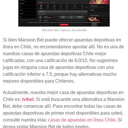
Mansion Bet Captura de pantalla
Si bien Mansion Bet puede ofrecer apuestas deportivas en
línea en Chile, no recomendamos apostar allí. No es una de
nuestras casas de apuestas deportivas Chile mejor
calificadas, con una calificación de 6.0/10. No sugerimos
jugar en ninguna casa de apuestas deportivas con una
calificación inferior a 7.5, porque hay alternativas mucho
mejores disponibles para Chilenos.
Actualmente, nuestra mejor casa de apuestas deportivas en
Chile es:
ivibet
. Si está buscando una alternativa a Mansion
Bet, debe comenzar allí. Para encontrar todas las casas de
apuestas deportivas de primer nivel disponibles para usted,
consulte nuestra lista:
casas de apuestas en línea Chile
. Si
desea visitar Mansion Bet de todos modos,