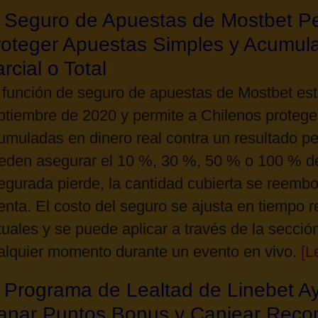
 Seguro de Apuestas de Mostbet Pe
roteger Apuestas Simples y Acumu
rcial o Total
 función de seguro de apuestas de Mostbet est
ptiembre de 2020 y permite a Chilenos protege
umuladas en dinero real contra un resultado p
eden asegurar el 10 %, 30 %, 50 % o 100 % de 
egurada pierde, la cantidad cubierta se reemb
enta. El costo del seguro se ajusta en tiempo r
tuales y se puede aplicar a través de la secció
alquier momento durante un evento en vivo.
[L
 Programa de Lealtad de Linebet Ay
anar Puntos Bonus y Canjear Reco