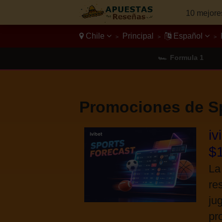
10 mejore
Chile
Principal
Español
P
>
>
>
Deportes v
🏎️
Formula 1
Dutch Grand P
Apuestas 
Promociones de Sp
i
$1
La
re
ju
pr