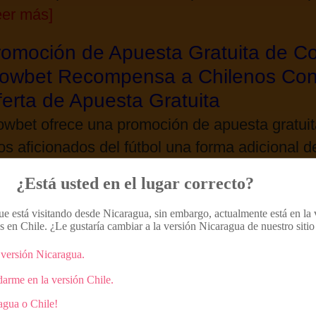
eer más]
romoción de Apuesta Gratuita de C
owbet Recompensa a Chilenos Con
erta de Apuesta Gratuita
wbet ofrece una promoción de apuesta gratuit
los aficionados del fútbol una forma adicional d
uestas en los partidos del torneo. Chilenos pue
¿Está usted en el lugar correcto?
mpletos y reclamar la oferta directamente a t
 está visitando desde Nicaragua, sin embargo, actualmente está en la 
lbet da a Chilenos la oportunidad d
s en Chile. ¿Le gustaría cambiar a la versión Nicaragua de nuestro siti
xclusivo bono Advancebet
a versión Nicaragua.
lbet ofrece a Chilenos un emocionante bono Ad
arme en la versión Chile.
ostadores realizar nuevas apuestas incluso an
agua o Chile!