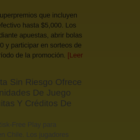
superpremios que incluyen
fectivo hasta $5,000. Los
iante apuestas, abrir bolas
 y participar en sorteos de
ríodo de la promoción.
[Leer
ta Sin Riesgo Ofrece
unidades De Juego
tas Y Créditos De
isk-Free Play para
en Chile. Los jugadores