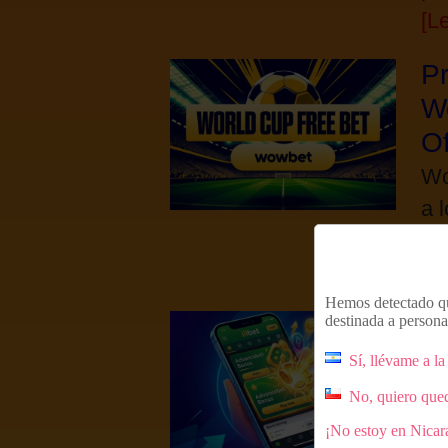
[L
P
W
Of
Wo
a 
ap
co
Hemos detectado que
li
destinada a persona
e
Sí, llévame a l
li
No, quiero qued
ap
¡No estoy en Nicar