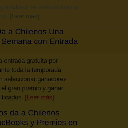
 ganadores se seleccionan al
ría.
[Leer más]
a a Chilenos Una
 Semana con Entrada
entrada gratuita por
nte toda la temporada
en seleccionar ganadores
 el gran premio y ganar
ificados.
[Leer más]
os da a Chilenos
acBooks y Premios en