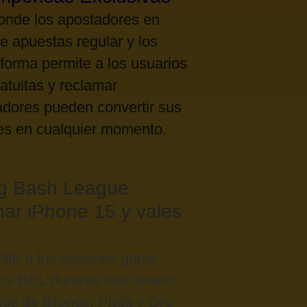
donde los apostadores en
e apuestas regular y los
forma permite a los usuarios
atuitas y reclamar
dores pueden convertir sus
es en cualquier momento.
ig Bash League
nar iPhone 15 y vales
te a los usuarios ganar
os BBL durante todo enero.
tos de Bronce, Plata y Oro