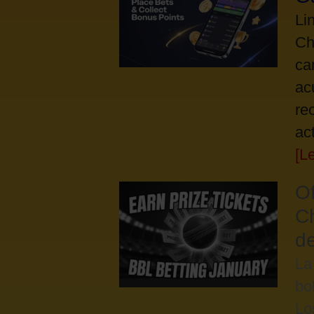
Li
Ch
ca
ac
re
ac
[L
O
Ch
d
La
bo
Lo