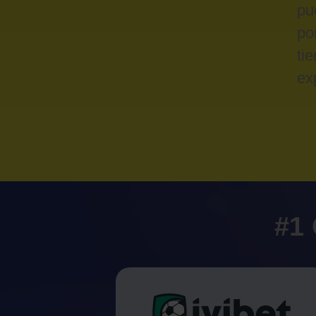
pu
po
ti
ex
#1 