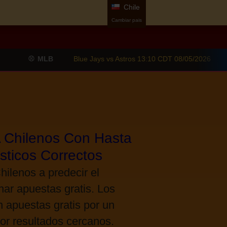
Chile
Cambiar pais
l Info
B
Blue Jays vs Astros 13:10 CDT 08/05/2026
Dodgers vs C
A Chilenos Con Hasta
sticos Correctos
hilenos a predecir el
nar apuestas gratis. Los
 apuestas gratis por un
or resultados cercanos.