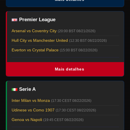
Premier League
Arsenal vs Coventry City
(20:00 BST 08/21/2026)
Hull City vs Manchester United
(12:30 BST 08/22/2026)
Everton vs Crystal Palace
(15:00 BST 08/22/2026)
Mais detalhes
Serie A
Inter Milan vs Monza
(17:30 CEST 08/22/2026)
Udinese vs Como 1907
(17:30 CEST 08/22/2026)
Genoa vs Napoli
(19:45 CEST 08/22/2026)