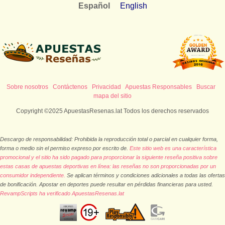
Español
English
Sobre nosotros
Contáctenos
Privacidad
Apuestas Responsables
Buscar
mapa del sitio
Copyright ©2025 ApuestasResenas.lat Todos los derechos reservados
Descargo de responsabilidad: Prohibida la reproducción total o parcial en cualquier forma,
forma o medio sin el permiso expreso por escrito de.
Este sitio web es una característica
promocional y el sitio ha sido pagado para proporcionar la siguiente reseña positiva sobre
estas casas de apuestas deportivas en línea: las reseñas no son proporcionadas por un
consumidor independiente.
Se aplican términos y condiciones adicionales a todas las ofertas
de bonificación. Apostar en deportes puede resultar en pérdidas financieras para usted.
RevampScripts ha verificado ApuestasResenas.lat