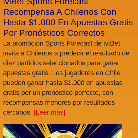
iviBet Sports Forecast
Recompensa A Chilenos Con
Hasta $1.000 En Apuestas Gratis
Por Pronósticos Correctos
La promoción Sports Forecast de iviBet
invita a Chilenos a predecir el resultado de
diez partidos seleccionados para ganar
apuestas gratis. Los jugadores en Chile
pueden ganar hasta $1.000 en apuestas
gratis por un pronóstico perfecto, con
recompensas menores por resultados
cercanos.
[Leer más]