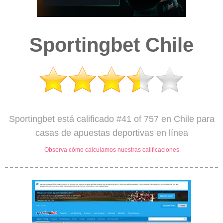
Sportingbet Chile
Sportingbet está calificado #41 of 757 en Chile para
casas de apuestas deportivas en línea
Observa cómo calculamos nuestras calificaciones