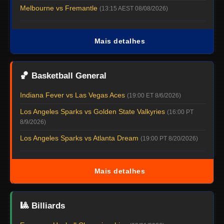
Melbourne vs Fremantle
(13:15 AEST 08/08/2026)
Mais detalhes
🏀
Basketball General
Indiana Fever vs Las Vegas Aces
(19:00 ET 8/6/2026)
Los Angeles Sparks vs Golden State Valkyries
(16:00 PT
8/9/2026)
Los Angeles Sparks vs Atlanta Dream
(19:00 PT 8/20/2026)
Mais detalhes
🎱
Billiards