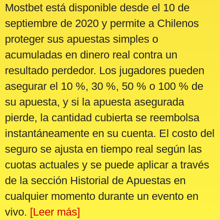
Mostbet está disponible desde el 10 de
septiembre de 2020 y permite a Chilenos
proteger sus apuestas simples o
acumuladas en dinero real contra un
resultado perdedor. Los jugadores pueden
asegurar el 10 %, 30 %, 50 % o 100 % de
su apuesta, y si la apuesta asegurada
pierde, la cantidad cubierta se reembolsa
instantáneamente en su cuenta. El costo del
seguro se ajusta en tiempo real según las
cuotas actuales y se puede aplicar a través
de la sección Historial de Apuestas en
cualquier momento durante un evento en
vivo.
[Leer más]