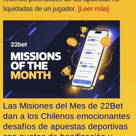
liquidadas de un jugador.
[Leer más]
Las Misiones del Mes de 22Bet
dan a los Chilenos emocionantes
desafíos de apuestas deportivas