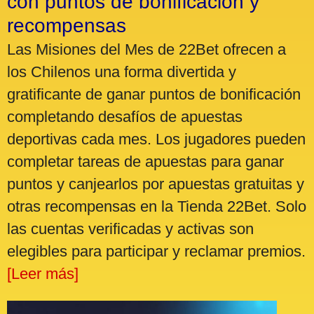
con puntos de bonificación y
recompensas
Las Misiones del Mes de 22Bet ofrecen a
los Chilenos una forma divertida y
gratificante de ganar puntos de bonificación
completando desafíos de apuestas
deportivas cada mes. Los jugadores pueden
completar tareas de apuestas para ganar
puntos y canjearlos por apuestas gratuitas y
otras recompensas en la Tienda 22Bet. Solo
las cuentas verificadas y activas son
elegibles para participar y reclamar premios.
[Leer más]