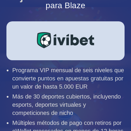
para Blaze
Programa VIP mensual de seis niveles que
convierte puntos en apuestas gratuitas por
un valor de hasta 5.000 EUR
Más de 30 deportes cubiertos, incluyendo
esports, deportes virtuales y
competiciones de nicho
Múltiples métodos de pago con retiros por