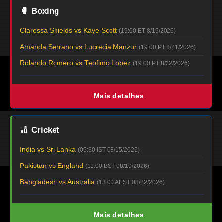
🥊
Boxing
Claressa Shields vs Kaye Scott
(19:00 ET 8/15/2026)
Amanda Serrano vs Lucrecia Manzur
(19:00 PT 8/21/2026)
Rolando Romero vs Teofimo Lopez
(19:00 PT 8/22/2026)
Mais detalhes
🏏
Cricket
India vs Sri Lanka
(05:30 IST 08/15/2026)
Pakistan vs England
(11:00 BST 08/19/2026)
Bangladesh vs Australia
(13:00 AEST 08/22/2026)
Mais detalhes