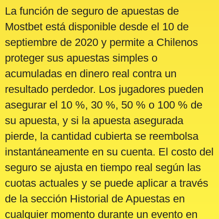
La función de seguro de apuestas de
Mostbet está disponible desde el 10 de
septiembre de 2020 y permite a Chilenos
proteger sus apuestas simples o
acumuladas en dinero real contra un
resultado perdedor. Los jugadores pueden
asegurar el 10 %, 30 %, 50 % o 100 % de
su apuesta, y si la apuesta asegurada
pierde, la cantidad cubierta se reembolsa
instantáneamente en su cuenta. El costo del
seguro se ajusta en tiempo real según las
cuotas actuales y se puede aplicar a través
de la sección Historial de Apuestas en
cualquier momento durante un evento en