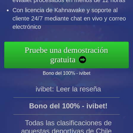
eWallet procesados en menos de 12 horas
Con licencia de Kahnawake y soporte al
cliente 24/7 mediante chat en vivo y correo
electrónico
Pruebe una demostración
gratuita
Bono del 100% - ivibet
ivibet: Leer la reseña
Bono del 100% - ivibet!
Todas las clasificaciones de
apuestas deportivas de Chile