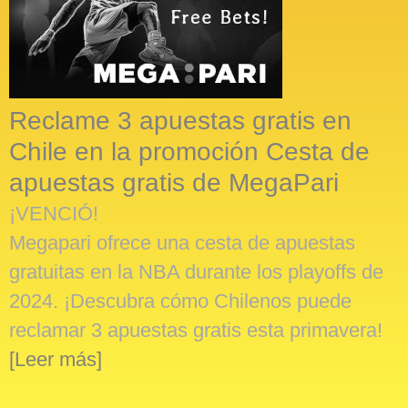
Reclame 3 apuestas gratis en
Chile en la promoción Cesta de
apuestas gratis de MegaPari
¡VENCIÓ!
Megapari ofrece una cesta de apuestas
gratuitas en la NBA durante los playoffs de
2024. ¡Descubra cómo Chilenos puede
reclamar 3 apuestas gratis esta primavera!
[Leer más]