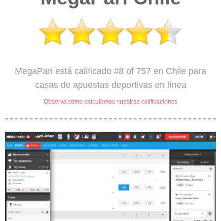
MegaPari está calificado #8 of 757 en Chile para
casas de apuestas deportivas en línea
Observa cómo calculamos nuestras calificaciones