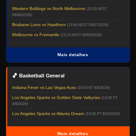
Western Bulldogs vs North Melbourne
(19:30 AEST
08/06/2026)
Brisbane Lions vs Hawthorn
(19:40 AEST 08/07/2026)
Melbourne vs Fremantle
(13:15 AEST 08/08/2026)
Mais detalhes
🏀
Basketball General
Indiana Fever vs Las Vegas Aces
(19:00 ET 8/6/2026)
Los Angeles Sparks vs Golden State Valkyries
(16:00 PT
8/9/2026)
Los Angeles Sparks vs Atlanta Dream
(19:00 PT 8/20/2026)
Mais detalhes