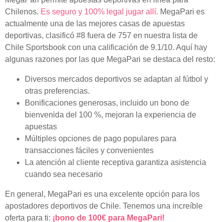
Chilenos.
Es seguro y 100% legal jugar allí.
MegaPari es
actualmente una de las mejores casas de apuestas
deportivas, clasificó #8 fuera de 757 en nuestra lista de
Chile Sportsbook con una calificación de 9.1/10. Aquí hay
algunas razones por las que MegaPari se destaca del resto:
Diversos mercados deportivos se adaptan al fútbol y
otras preferencias.
Bonificaciones generosas, incluido un bono de
bienvenida del 100 %, mejoran la experiencia de
apuestas
Múltiples opciones de pago populares para
transacciones fáciles y convenientes
La atención al cliente receptiva garantiza asistencia
cuando sea necesario
En general, MegaPari es una excelente opción para los
apostadores deportivos de Chile. Tenemos una increíble
oferta para ti:
¡bono de 100€ para MegaPari!