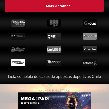
Mais detalhes
Lista completa de casas de apuestas deportivas Chile
ANUNCIO PUBLICITARIO