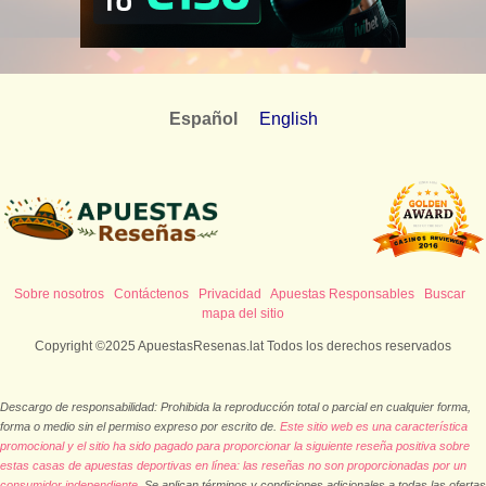
Español
English
Sobre nosotros
Contáctenos
Privacidad
Apuestas Responsables
Buscar
mapa del sitio
Copyright ©2025 ApuestasResenas.lat Todos los derechos reservados
Descargo de responsabilidad: Prohibida la reproducción total o parcial en cualquier forma,
forma o medio sin el permiso expreso por escrito de.
Este sitio web es una característica
promocional y el sitio ha sido pagado para proporcionar la siguiente reseña positiva sobre
estas casas de apuestas deportivas en línea: las reseñas no son proporcionadas por un
consumidor independiente.
Se aplican términos y condiciones adicionales a todas las ofertas