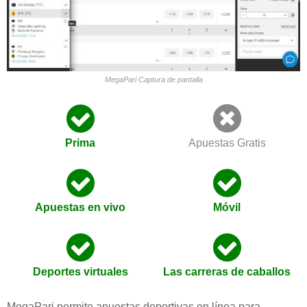
MegaPari Captura de pantalla
Prima
Apuestas Gratis
Apuestas en vivo
Móvil
Deportes virtuales
Las carreras de caballos
MegaPari permite apuestas deportivas en línea para