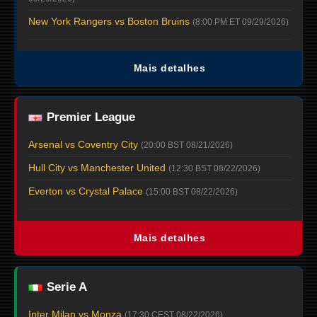
New York Rangers vs Boston Bruins
(8:00 PM ET 09/29/2026)
Mais detalhes
Premier League
Arsenal vs Coventry City
(20:00 BST 08/21/2026)
Hull City vs Manchester United
(12:30 BST 08/22/2026)
Everton vs Crystal Palace
(15:00 BST 08/22/2026)
Mais detalhes
Serie A
Inter Milan vs Monza
(17:30 CEST 08/22/2026)