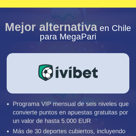
Mejor alternativa
en Chile
para MegaPari
Programa VIP mensual de seis niveles que
convierte puntos en apuestas gratuitas por
un valor de hasta 5.000 EUR
Más de 30 deportes cubiertos, incluyendo