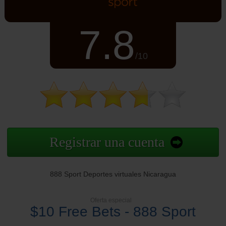
7.8
/10
Registrar una cuenta
888 Sport Deportes virtuales Nicaragua
Oferta especial
$10 Free Bets - 888 Sport