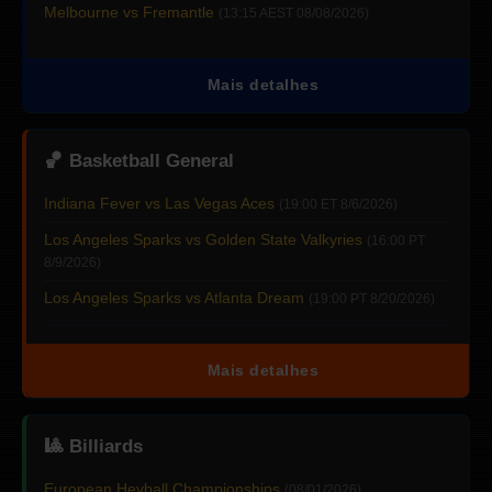
Melbourne vs Fremantle
(13:15 AEST 08/08/2026)
Mais detalhes
🏀
Basketball General
Indiana Fever vs Las Vegas Aces
(19:00 ET 8/6/2026)
Los Angeles Sparks vs Golden State Valkyries
(16:00 PT
8/9/2026)
Los Angeles Sparks vs Atlanta Dream
(19:00 PT 8/20/2026)
Mais detalhes
🎱
Billiards
European Heyball Championships
(08/01/2026)