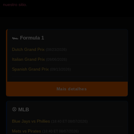
nuestro sitio
.
🏎️
Formula 1
Dutch Grand Prix
(08/23/2026)
Italian Grand Prix
(09/06/2026)
Spanish Grand Prix
(09/13/2026)
Mais detalhes
⚾
MLB
Blue Jays vs Phillies
(18:40 ET 08/07/2026)
Mets vs Pirates
(18:40 ET 08/07/2026)