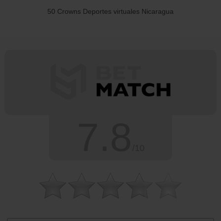
50 Crowns Deportes virtuales Nicaragua
7.8
/10