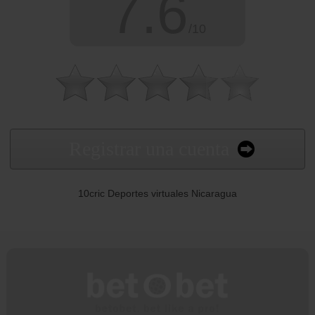
7.6
/10
Registrar una cuenta
10cric Deportes virtuales Nicaragua