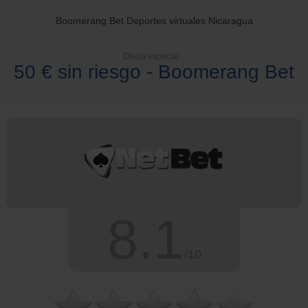
Boomerang Bet Deportes virtuales Nicaragua
Oferta especial
50 € sin riesgo - Boomerang Bet
8.1
/10