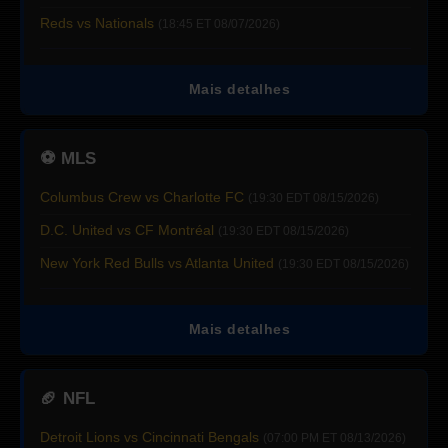
Reds vs Nationals
(18:45 ET 08/07/2026)
Mais detalhes
⚽
MLS
Columbus Crew vs Charlotte FC
(19:30 EDT 08/15/2026)
D.C. United vs CF Montréal
(19:30 EDT 08/15/2026)
New York Red Bulls vs Atlanta United
(19:30 EDT 08/15/2026)
Mais detalhes
🏈
NFL
Detroit Lions vs Cincinnati Bengals
(07:00 PM ET 08/13/2026)