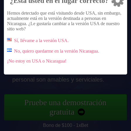
¿Está usted en el lugar correcto?
Hemos detectado que está visitando desde USA, sin embargo,
actualmente está en la versión destinada a personas en
Nicaragua. ¿Le gustaría cambiar a la versión USA de nuestro
Su Bankroll estará seguro y protegido
sitio web?
Puede Depositar o Retirar sus Fondos
Sí, llévame a la versión USA.
Rápida y Fácilmente
No, quiero quedarme en la versión Nicaragua.
El software de apuestas deportivas es
rápido y está bien diseñado
¡No estoy en USA o Nicaragua!
Las casas de apuestas deportivas y el
personal son amables y serviciales.
Pruebe una demostración
gratuita
Bono de $100 - 1xBet