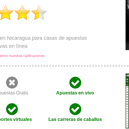
7 en Nicaragua para casas de apuestas
vas en línea
mos nuestras calificaciones
puestas Gratis
Apuestas en vivo
ortes virtuales
Las carreras de caballos