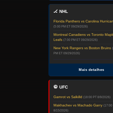
🏒
NHL
Florida Panthers vs Carolina Hurrica
(5:00 PM ET 09/29/2026)
Montreal Canadiens vs Toronto Mapl
Leafs
(7:00 PM ET 09/29/2026)
New York Rangers vs Boston Bruins
PM ET 09/29/2026)
Mais detalhes
🥋
UFC
Gamrot vs Salkilld
(18:00 PT 8/9/2026)
Makhachev vs Machado Garry
(17:00
8/15/2026)