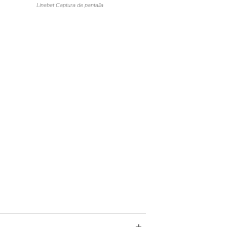
Linebet Captura de pantalla