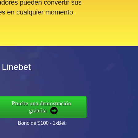
dores pueden convertir sus
es en cualquier momento.
 Linebet
Pruebe una demostración
gratuita
Bono de $100 - 1xBet