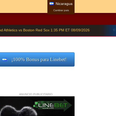
Nicaragua
Cambiar pais
l Info
s Boston Red Sox 1:35 PM ET 08/09/2026
⚽
MLS
C
¡100% Bonus para Linebet!
ANUNCIO PUBLICITARIO