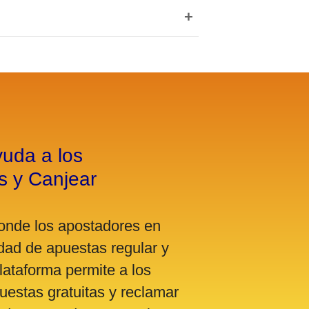
+
yuda a los
s y Canjear
donde los apostadores en
dad de apuestas regular y
lataforma permite a los
uestas gratuitas y reclamar