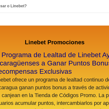
usar o Linebet?
Linebet Promociones
 Programa de Lealtad de Linebet A
icaragüenses a Ganar Puntos Bonu
ecompensas Exclusivas
nebet ofrece un programa de lealtad continuo 
caragua ganan puntos bonus a través de activi
s canjean en la Tienda de Códigos Promo. La p
uarios acumular puntos, intercambiarlos por ap