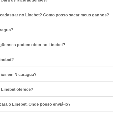
Como o Linebet se compara a outros para os Nicaragüenses?
 cadastrar no Linebet? Como posso sacar meus ganhos?
m bom em Nicaragua?
güenses podem obter no Linebet?
Linebet?
ários em Nicaragua?
 Linebet oferece?
ara o Linebet. Onde posso enviá-lo?