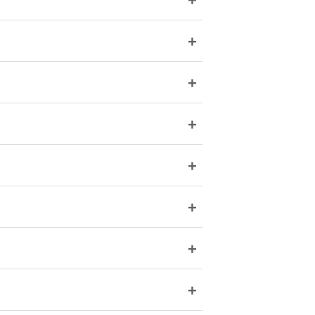
+
+
+
+
+
+
+
+