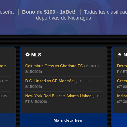
reseña
Bono de $100 - 1xBet!
Todas las clasific
deportivas de Nicaragua
⚽
MLS
🏈
N
nals
Columbus Crew vs Charlotte FC
Detro
(19:30 ET
8/15/2026)
PM ET
x
D.C. United vs CF Montréal
Green
(1:35
(19:30 ET
8/15/2026)
(07:0
New York Red Bulls vs Atlanta United
India
(1:35
(19:30
ET 8/15/2026)
(07:3
Mais detalhes