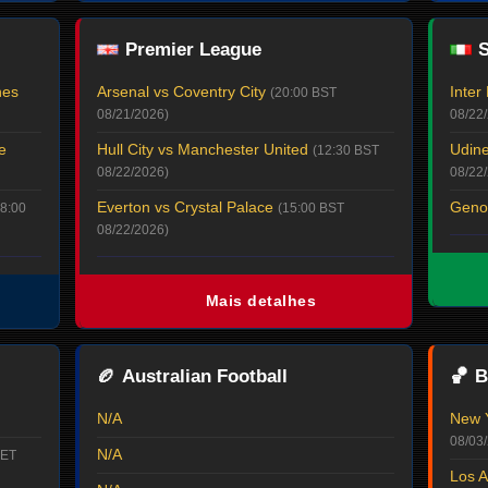
Premier League
S
nes
Arsenal vs Coventry City
Inter
(20:00 BST
08/21/2026)
08/22
e
Hull City vs Manchester United
Udin
(12:30 BST
08/22/2026)
08/22
Everton vs Crystal Palace
Geno
(8:00
(15:00 BST
08/22/2026)
Mais detalhes
🏉
Australian Football
🏀
B
N/A
New Y
08/03
N/A
 ET
Los A