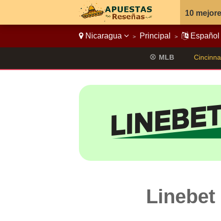
10 mejor
Nicaragua
Principal
Españo
>
>
Deportes v
⚾
MLB
Cincinnati Reds vs Wa
Apuestas 
Linebet