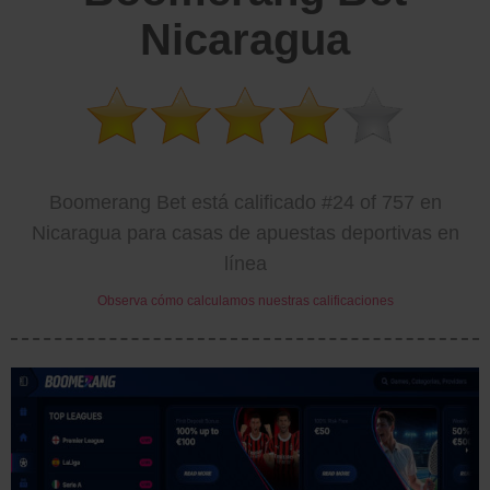
Nicaragua
Boomerang Bet está calificado #24 of 757 en
Nicaragua para casas de apuestas deportivas en
línea
Observa cómo calculamos nuestras calificaciones