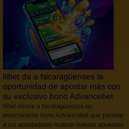
lilbet da a Nicaragüenses la
oportunidad de apostar más con
su exclusivo bono Advancebet
lilbet ofrece a Nicaragüenses un
emocionante bono Advancebet que permite
a los apostadores realizar nuevas apuestas