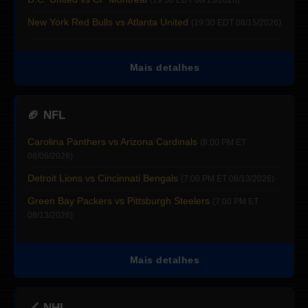
(19:30 EDT 08/15/2026)
New York Red Bulls vs Atlanta United
(19:30 EDT 08/15/2026)
Mais detalhes
🏈
NFL
Carolina Panthers vs Arizona Cardinals
(8:00 PM ET
08/06/2026)
Detroit Lions vs Cincinnati Bengals
(7:00 PM ET 08/13/2026)
Green Bay Packers vs Pittsburgh Steelers
(7:00 PM ET
08/13/2026)
Mais detalhes
🏒
NHL