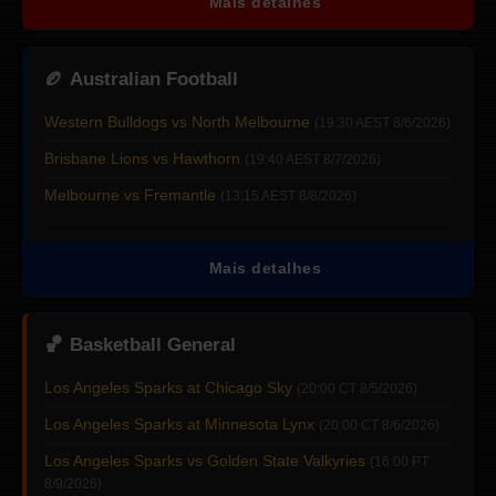
Mais detalhes
🏉
Australian Football
Western Bulldogs vs North Melbourne
(19:30 AEST 8/6/2026)
Brisbane Lions vs Hawthorn
(19:40 AEST 8/7/2026)
Melbourne vs Fremantle
(13:15 AEST 8/8/2026)
Mais detalhes
🏀
Basketball General
Los Angeles Sparks at Chicago Sky
(20:00 CT 8/5/2026)
Los Angeles Sparks at Minnesota Lynx
(20:00 CT 8/6/2026)
Los Angeles Sparks vs Golden State Valkyries
(16:00 PT
8/9/2026)