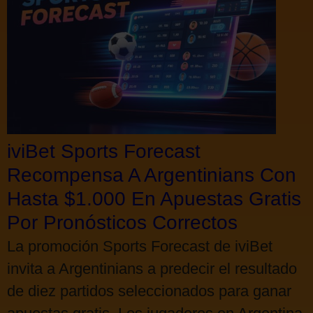
iviBet Sports Forecast
Recompensa A Argentinians Con
Hasta $1.000 En Apuestas Gratis
Por Pronósticos Correctos
La promoción Sports Forecast de iviBet
invita a Argentinians a predecir el resultado
de diez partidos seleccionados para ganar