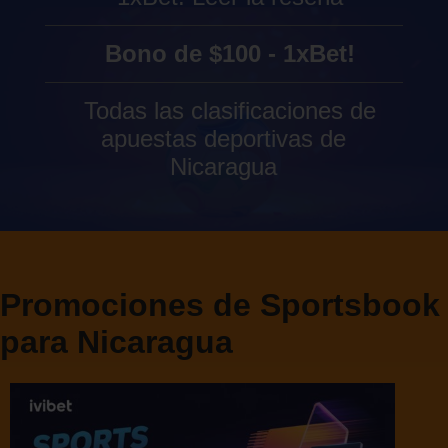
Bono de $100 - 1xBet!
Todas las clasificaciones de
apuestas deportivas de
Nicaragua
Promociones de Sportsbook
para Nicaragua