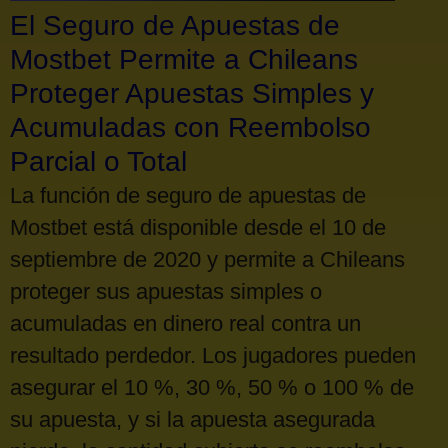
El Seguro de Apuestas de
Mostbet Permite a Chileans
Proteger Apuestas Simples y
Acumuladas con Reembolso
Parcial o Total
La función de seguro de apuestas de
Mostbet está disponible desde el 10 de
septiembre de 2020 y permite a Chileans
proteger sus apuestas simples o
acumuladas en dinero real contra un
resultado perdedor. Los jugadores pueden
asegurar el 10 %, 30 %, 50 % o 100 % de
su apuesta, y si la apuesta asegurada