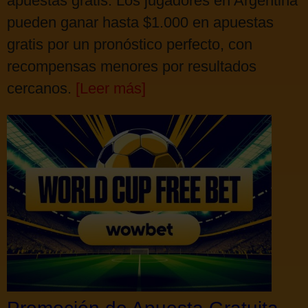
apuestas gratis. Los jugadores en Argentina
pueden ganar hasta $1.000 en apuestas
gratis por un pronóstico perfecto, con
recompensas menores por resultados
cercanos.
[Leer más]