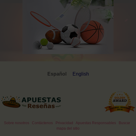
Español
English
Sobre nosotros
Contáctenos
Privacidad
Apuestas Responsables
Buscar
mapa del sitio