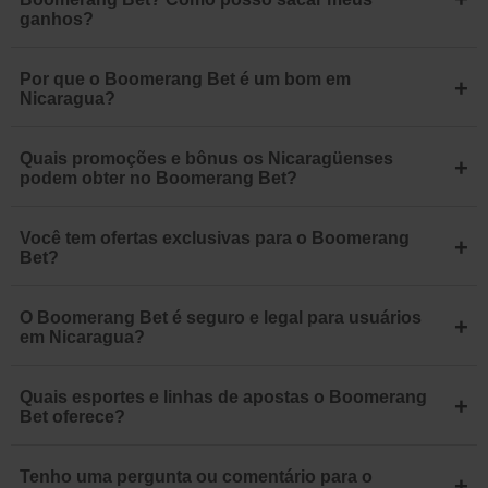
ganhos?
Por que o Boomerang Bet é um bom em
+
Nicaragua?
Quais promoções e bônus os Nicaragüenses
+
podem obter no Boomerang Bet?
Você tem ofertas exclusivas para o Boomerang
+
Bet?
O Boomerang Bet é seguro e legal para usuários
+
em Nicaragua?
Quais esportes e linhas de apostas o Boomerang
+
Bet oferece?
Tenho uma pergunta ou comentário para o
+