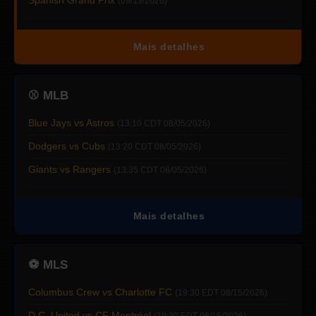
Spanish Grand Prix
(09/13/2026)
Mais detalhes
⚾
MLB
Blue Jays vs Astros
(13:10 CDT 08/05/2026)
Dodgers vs Cubs
(13:20 CDT 08/05/2026)
Giants vs Rangers
(13:35 CDT 08/05/2026)
Mais detalhes
⚽
MLS
Columbus Crew vs Charlotte FC
(19:30 EDT 08/15/2026)
D.C. United vs CF Montréal