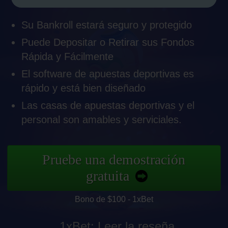
Su Bankroll estará seguro y protegido
Puede Depositar o Retirar sus Fondos
Rápida y Fácilmente
El software de apuestas deportivas es
rápido y está bien diseñado
Las casas de apuestas deportivas y el
personal son amables y serviciales.
Pruebe una demostración
gratuita
Bono de $100 - 1xBet
1xBet: Leer la reseña