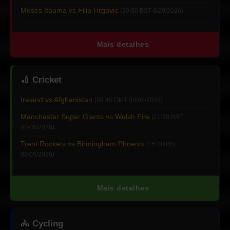
Moses Itauma vs Filip Hrgovic
(20:00 BST 8/29/2026)
Mais detalhes
🏏
Cricket
Ireland vs Afghanistan
(09:45 GMT 08/05/2026)
Manchester Super Giants vs Welsh Fire
(11:30 BST
08/05/2026)
Trent Rockets vs Birmingham Phoenix
(15:00 BST
08/05/2026)
Mais detalhes
🚴
Cycling