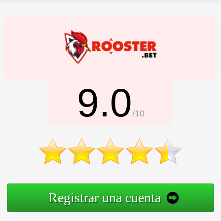
9.0
/10
Registrar una cuenta