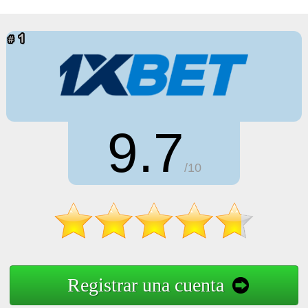
9.7
/10
Registrar una cuenta