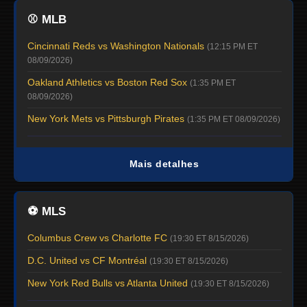
⚾
MLB
Cincinnati Reds vs Washington Nationals
(12:15 PM ET
08/09/2026)
Oakland Athletics vs Boston Red Sox
(1:35 PM ET
08/09/2026)
New York Mets vs Pittsburgh Pirates
(1:35 PM ET 08/09/2026)
Mais detalhes
⚽
MLS
Columbus Crew vs Charlotte FC
(19:30 ET 8/15/2026)
D.C. United vs CF Montréal
(19:30 ET 8/15/2026)
New York Red Bulls vs Atlanta United
(19:30 ET 8/15/2026)