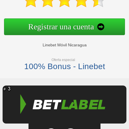
Registrar una cuenta
Linebet Móvil Nicaragua
Oferta especial
100% Bonus - Linebet