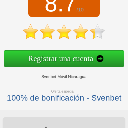
8.7
/10
Registrar una cuenta
Svenbet Móvil Nicaragua
Oferta especial
100% de bonificación - Svenbet