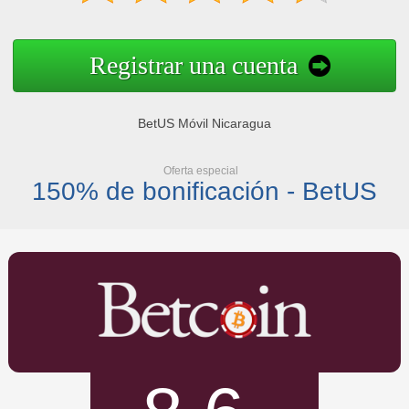
Registrar una cuenta
BetUS Móvil Nicaragua
Oferta especial
150% de bonificación - BetUS