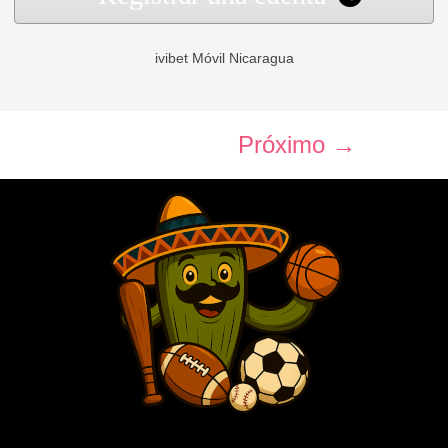
ivibet Móvil Nicaragua
Próximo →