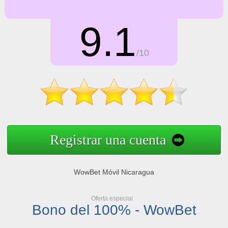
9.1
/10
Registrar una cuenta
WowBet Móvil Nicaragua
Oferta especial
Bono del 100% - WowBet