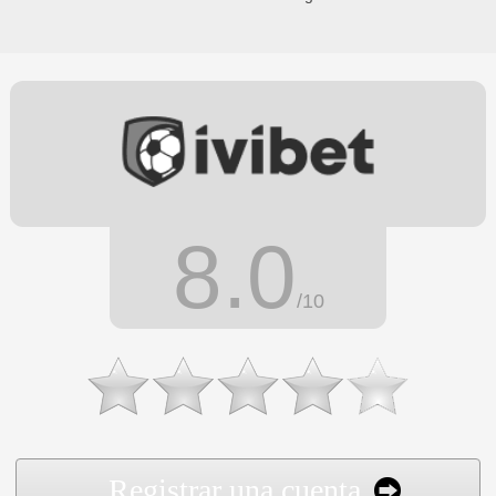
8.0
/10
Registrar una cuenta