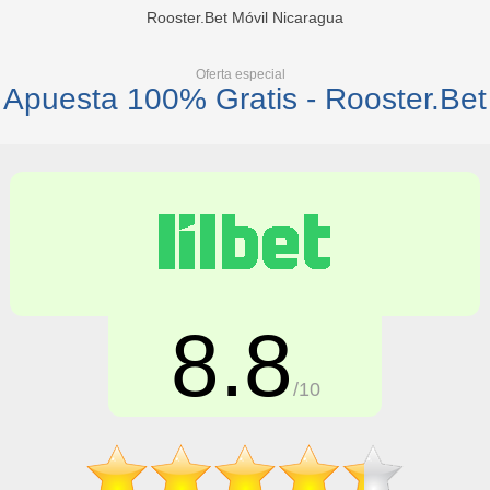
Rooster.Bet Móvil Nicaragua
Oferta especial
Apuesta 100% Gratis - Rooster.Bet
8.8
/10