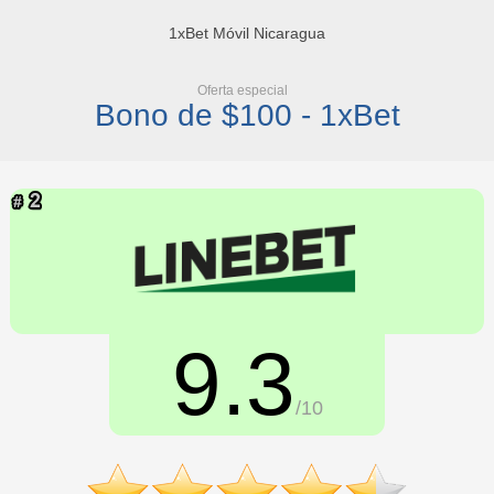
1xBet Móvil Nicaragua
Oferta especial
Bono de $100 - 1xBet
9.3
/10