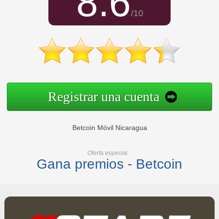
8.6
/10
Registrar una cuenta
Betcoin Móvil Nicaragua
Oferta especial
Gana premios - Betcoin