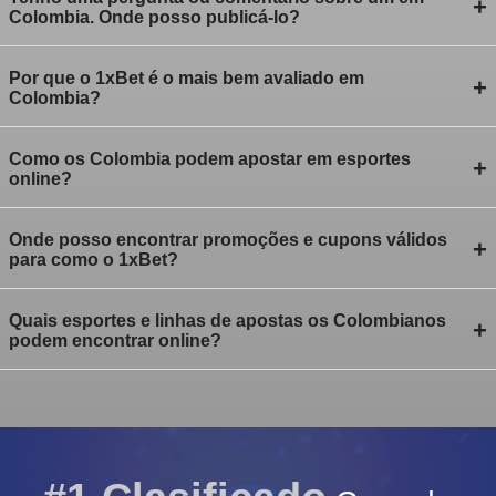
+
Colombia. Onde posso publicá-lo?
Por que o 1xBet é o mais bem avaliado em
+
Colombia?
Como os Colombia podem apostar em esportes
+
online?
Onde posso encontrar promoções e cupons válidos
+
para como o 1xBet?
Quais esportes e linhas de apostas os Colombianos
+
podem encontrar online?