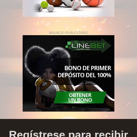
ANUNCIO PUBLICITARIO
Regístrese para recibir