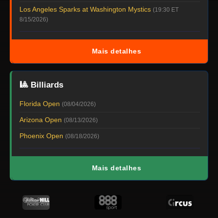
Los Angeles Sparks at Washington Mystics
(19:30 ET
8/15/2026)
Mais detalhes
🎱
Billiards
Florida Open
(08/04/2026)
Arizona Open
(08/13/2026)
Phoenix Open
(08/18/2026)
Mais detalhes