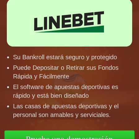
Su Bankroll estará seguro y protegido
Puede Depositar o Retirar sus Fondos
Rápida y Fácilmente
El software de apuestas deportivas es
rápido y está bien diseñado
Las casas de apuestas deportivas y el
personal son amables y serviciales.