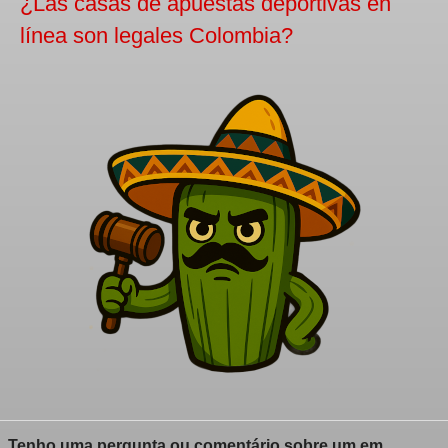
¿Las casas de apuestas deportivas en
línea son legales Colombia?
Tenho uma pergunta ou comentário sobre um em