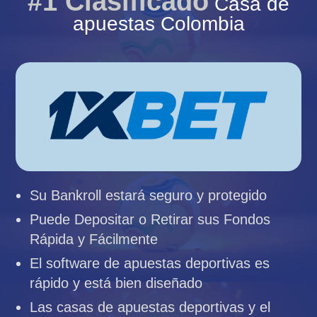
#1 Clasificado
Casa de
apuestas Colombia
Su Bankroll estará seguro y protegido
Puede Depositar o Retirar sus Fondos
Rápida y Fácilmente
El software de apuestas deportivas es
rápido y está bien diseñado
Las casas de apuestas deportivas y el