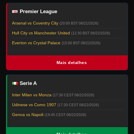
Premier League
Arsenal vs Coventry City
(20:00 BST 08/21/2026)
Hull City vs Manchester United
(12:30 BST 08/22/2026)
Everton vs Crystal Palace
(15:00 BST 08/22/2026)
Mais detalhes
Serie A
Inter Milan vs Monza
(17:30 CEST 08/22/2026)
Udinese vs Como 1907
(17:30 CEST 08/22/2026)
Genoa vs Napoli
(19:45 CEST 08/22/2026)