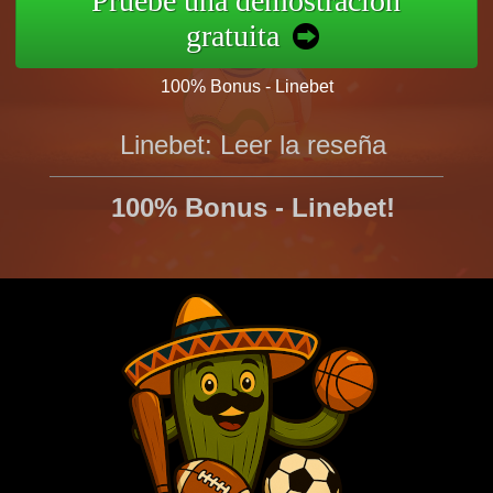
Pruebe una demostración
gratuita
100% Bonus - Linebet
Linebet: Leer la reseña
100% Bonus - Linebet!