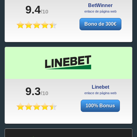
BetWinner
9.4
/10
enlace de página web
Bono de 300€
Linebet
9.3
/10
enlace de página web
100% Bonus