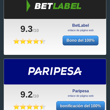
BetLabel
9.3
/10
enlace de página web
Bono del 100%
Paripesa
9.2
/10
enlace de página web
bonificación del 100%