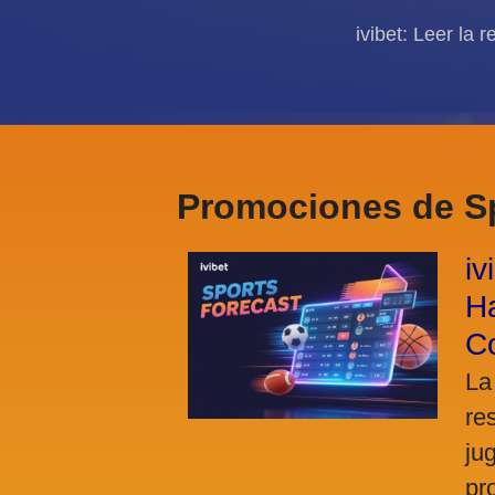
ivibet: Leer la 
Promociones de Sp
i
Ha
C
La
re
ju
pr