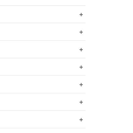
+
+
+
+
+
+
+