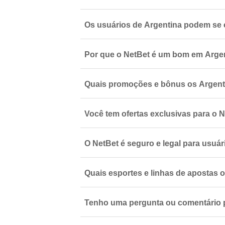
Os usuários de Argentina podem se
Por que o NetBet é um b
Quais promoções e bônus os Argent
Você tem ofertas exclusivas para o 
O NetBet é seguro e legal para usuá
Quais esportes e linhas de apostas 
Tenho uma pergunta ou comentário p