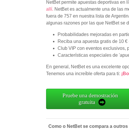
NetBet permite apuestas deportivas en l
allí.
NetBet es actualmente una de las me
fuera de 757 en nuestra lista de Argenti
algunas razones por las que NetBet se d
Probabilidades mejoradas en parti
Reciba una apuesta gratis de 10 €
Club VIP con eventos exclusivos, 
Características especiales de 'ap
En general, NetBet es una excelente opc
Tenemos una increíble oferta para ti:
¡Bo
Pruebe una demostración
gratuita