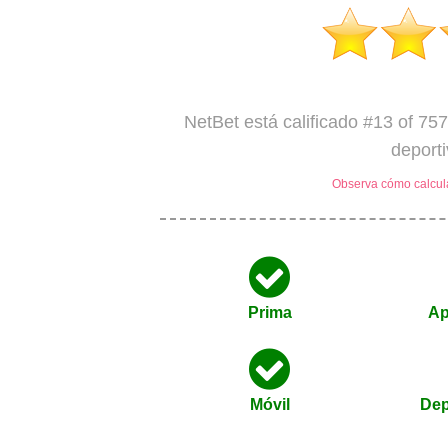
NetBet está calificado #13 of 75
deporti
Observa cómo calcula
Prima
Ap
Móvil
Dep