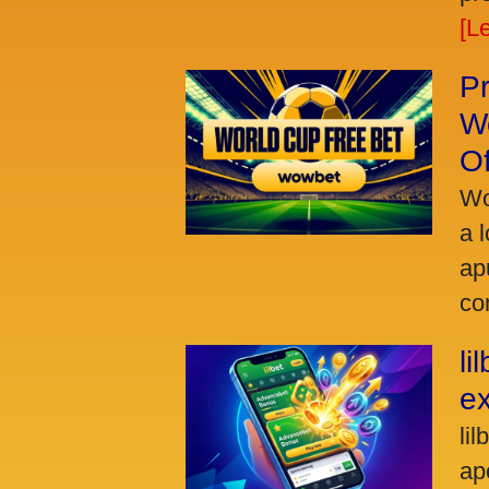
[L
P
W
Of
Wo
a 
ap
co
li
e
li
ap