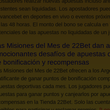
ostadores realizar nuevas apuestas incluso an
istentes sean liquidadas. Los apostadores pue
vancebet en deportes en vivo o eventos próx
 las 48 horas. El monto del bono se calcula en 
tenciales de las apuestas no liquidadas de un 
s Misiones del Mes de 22Bet dan a
mocionantes desafíos de apuestas d
 bonificación y recompensas
s Misiones del Mes de 22Bet ofrecen a los Arge
atificante de ganar puntos de bonificación com
uestas deportivas cada mes. Los jugadores pu
uestas para ganar puntos y canjearlos por apue
compensas en la Tienda 22Bet. Solo las cuentas
egibles para participar y reclamar premios.
[Lee