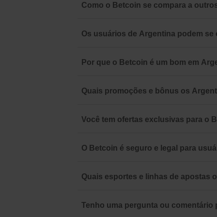
Os usuários de Argentina podem se
Por que o Betcoin é u
Quais promoções e bônus os Argent
Você tem ofertas exclusivas para o 
O Betcoin é seguro e legal para usu
Quais esportes e linhas de apostas 
Tenho uma pergunta ou comentário p