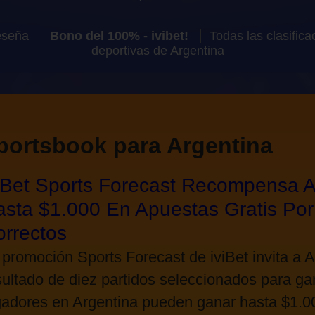
reseña
Bono del 100% - ivibet!
Todas las clasific
deportivas de Argentina
ortsbook para Argentina
viBet Sports Forecast Recompensa A
sta $1.000 En Apuestas Gratis Por
orrectos
 promoción Sports Forecast de iviBet invita a A
sultado de diez partidos seleccionados para ga
gadores en Argentina pueden ganar hasta $1.00