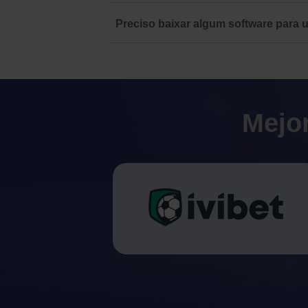
Preciso baixar algum software para 
Mejor