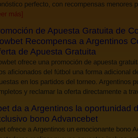
onóstico perfecto, con recompensas menores p
eer más]
romoción de Apuesta Gratuita de C
owbet Recompensa a Argentinos C
erta de Apuesta Gratuita
wbet ofrece una promoción de apuesta gratuit
los aficionados del fútbol una forma adicional d
uestas en los partidos del torneo. Argentinos p
mpletos y reclamar la oferta directamente a t
lbet da a Argentinos la oportunidad
xclusivo bono Advancebet
lbet ofrece a Argentinos un emocionante bono 