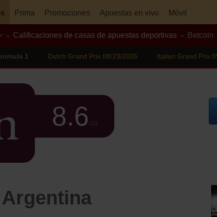
es
Prima
Promociones
Apuestas en vivo
Móvil
Calificaciones de casas de apuestas deportivas
Betcoin
>
>
irtuales
Las carreras de caballos
Próximas partidas
Lega
Dutch Grand Prix 08/23/2026
Italian Grand Prix 09/06/2026
Gratis
juegos de casino
8.6
/10
 Argentina