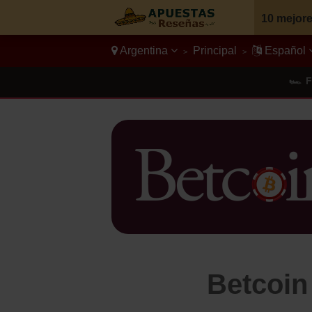
10 mejor
Argentina
Principal
Español
>
>
Deportes v
🏎️
Formula 1
Apuestas 
Betcoin