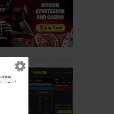
versión
 sitio web?