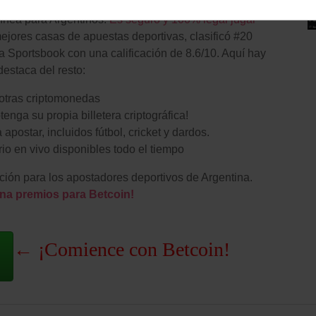
línea para Argentinos.
Es seguro y 100% legal jugar
ejores casas de apuestas deportivas, clasificó #20
na Sportsbook con una calificación de 8.6/10. Aquí hay
estaca del resto:
 otras criptomonedas
enga su propia billetera criptográfica!
apostar, incluidos fútbol, cricket y dardos.
rio en vivo disponibles todo el tiempo
ción para los apostadores deportivos de Argentina.
na premios para Betcoin!
←
¡Comience con Betcoin!