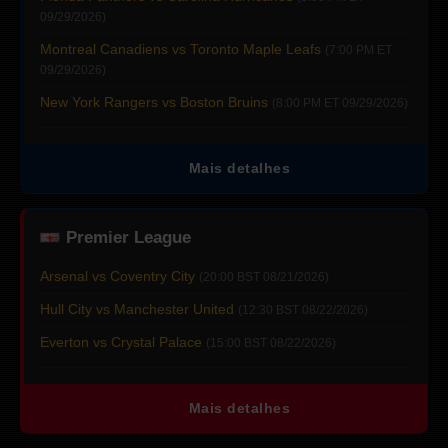
09/29/2026)
Montreal Canadiens vs Toronto Maple Leafs
(7:00 PM ET
09/29/2026)
New York Rangers vs Boston Bruins
(8:00 PM ET 09/29/2026)
Mais detalhes
Premier League
Arsenal vs Coventry City
(20:00 BST 08/21/2026)
Hull City vs Manchester United
(12:30 BST 08/22/2026)
Everton vs Crystal Palace
(15:00 BST 08/22/2026)
Mais detalhes