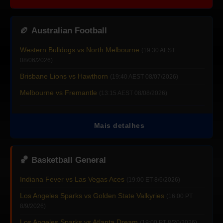
🏉
Australian Football
Western Bulldogs vs North Melbourne
(19:30 AEST
08/06/2026)
Brisbane Lions vs Hawthorn
(19:40 AEST 08/07/2026)
Melbourne vs Fremantle
(13:15 AEST 08/08/2026)
Mais detalhes
🏀
Basketball General
Indiana Fever vs Las Vegas Aces
(19:00 ET 8/6/2026)
Los Angeles Sparks vs Golden State Valkyries
(16:00 PT
8/9/2026)
Los Angeles Sparks vs Atlanta Dream
(19:00 PT 8/20/2026)