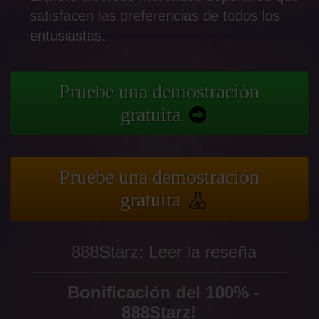
satisfacen las preferencias de todos los
entusiastas.
Pruebe una demostración
gratuita
Pruebe una demostración
gratuita
888Starz: Leer la reseña
Bonificación del 100% -
888Starz!