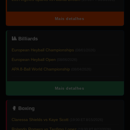
Mais detalhes
🎱
Billiards
European Heyball Championships
(08/01/2026)
European Heyball Open
(08/06/2026)
APA 8-Ball World Championship
(08/04/2026)
Mais detalhes
🥊
Boxing
Claressa Shields vs Kaye Scott
(19:00 ET 8/15/2026)
Rolando Romero vs Teofimo Lopez
(19:00 PT 8/22/2026)