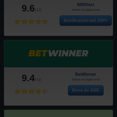
888Starz
9.6
/10
enlace de página web
Bonificación del 100%
BetWinner
9.4
/10
enlace de página web
Bono de 300€