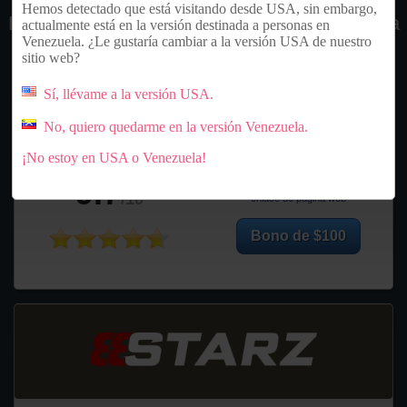
Hemos detectado que está visitando desde USA, sin embargo,
Las 5 mejores casas de apuestas Venezuela
actualmente está en la versión destinada a personas en
Venezuela. ¿Le gustaría cambiar a la versión USA de nuestro
sitio web?
Sí, llévame a la versión USA.
No, quiero quedarme en la versión Venezuela.
¡No estoy en USA o Venezuela!
1xBet
9.7
/10
enlace de página web
Bono de $100