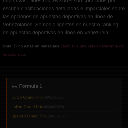
deportivas. Nuestros revisores son conocidos por
escribir clasificaciones detalladas e imparciales sobre
las opciones de apuestas deportivas en línea de
Venezolanos. Somos diligentes en nuestro ranking
de apuestas deportivas en línea en Venezuela.
Nota: Si no estás en Venezuela
cambiar a una versión diferente de
nuestro sitio
.
🏎️
Formula 1
Dutch Grand Prix
(08/23/2026)
Italian Grand Prix
(09/06/2026)
Spanish Grand Prix
(09/13/2026)