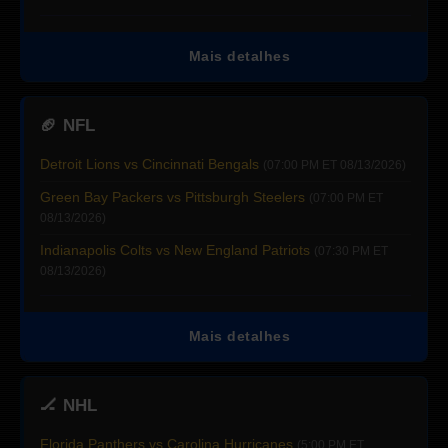
Mais detalhes
🏈
NFL
Detroit Lions vs Cincinnati Bengals
(07:00 PM ET 08/13/2026)
Green Bay Packers vs Pittsburgh Steelers
(07:00 PM ET
08/13/2026)
Indianapolis Colts vs New England Patriots
(07:30 PM ET
08/13/2026)
Mais detalhes
🏒
NHL
Florida Panthers vs Carolina Hurricanes
(5:00 PM ET