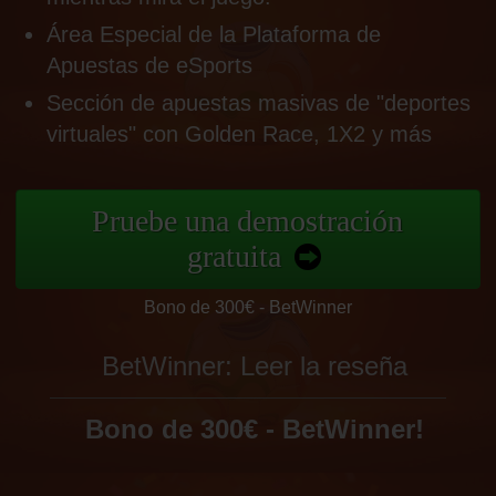
Área Especial de la Plataforma de
Apuestas de eSports
Sección de apuestas masivas de "deportes
virtuales" con Golden Race, 1X2 y más
Pruebe una demostración
gratuita
Bono de 300€ - BetWinner
BetWinner: Leer la reseña
Bono de 300€ - BetWinner!