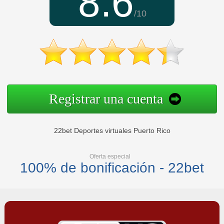
8.6
/10
Registrar una cuenta
22bet Deportes virtuales Puerto Rico
Oferta especial
100% de bonificación - 22bet