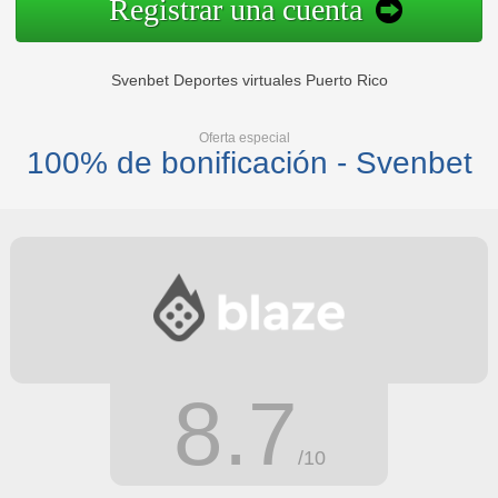
Registrar una cuenta
Svenbet Deportes virtuales Puerto Rico
Oferta especial
100% de bonificación - Svenbet
8.7
/10