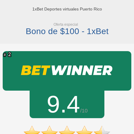
1xBet Deportes virtuales Puerto Rico
Oferta especial
Bono de $100 - 1xBet
9.4
/10