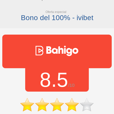
Oferta especial
Bono del 100% - ivibet
8.5
/10