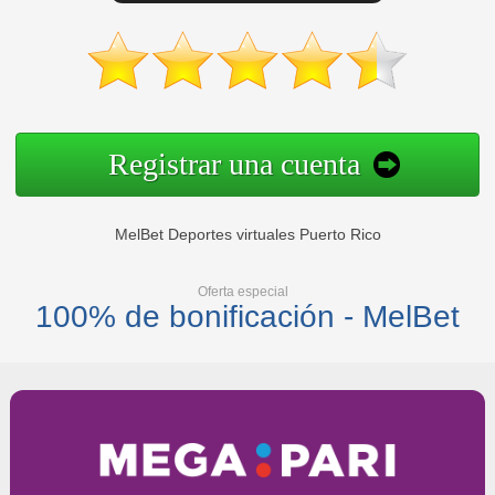
Registrar una cuenta
MelBet Deportes virtuales Puerto Rico
Oferta especial
100% de bonificación - MelBet