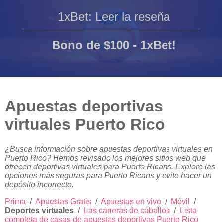
1xBet: Leer la reseña
Bono de $100 - 1xBet!
Apuestas deportivas
virtuales Puerto Rico
¿Busca información sobre apuestas deportivas virtuales en
Puerto Rico? Hemos revisado los mejores sitios web que
ofrecen deportivas virtuales para Puerto Ricans. Explore las
opciones más seguras para Puerto Ricans y evite hacer un
depósito incorrecto.
Prima
/
Apuestas Gratis
/
Apuestas en vivo
/
Móvil
/
Deportes virtuales
/
Las carreras de caballos
/
Lista
completa de casas de apuestas deportivas Puerto Rico