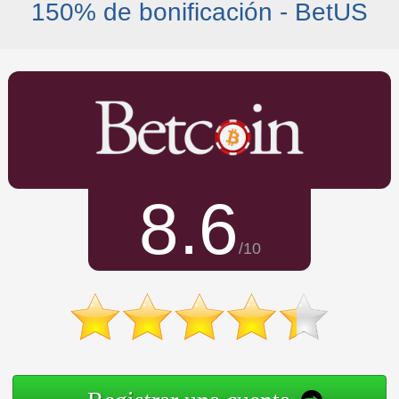
150% de bonificación - BetUS
8.6
/10