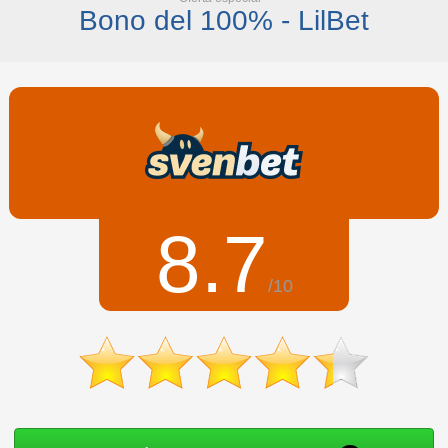
Bono del 100% - LilBet
8.7
/10