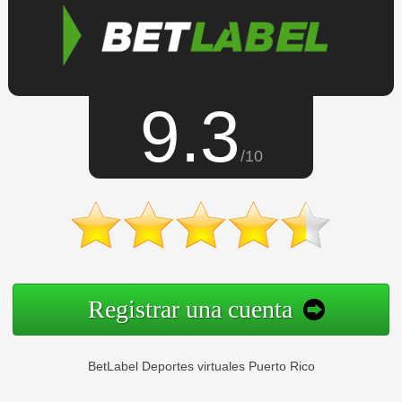
9.3
/10
Registrar una cuenta
BetLabel Deportes virtuales Puerto Rico