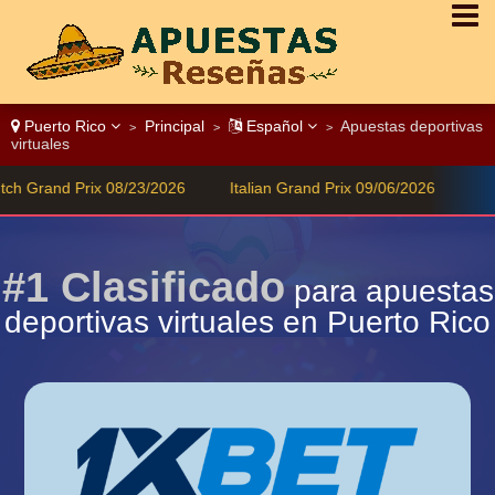
Puerto Rico
Principal
Español
Apuestas deportivas
>
>
>
virtuales
x 08/23/2026
Italian Grand Prix 09/06/2026
⚾
MLB
#1 Clasificado
para apuestas
deportivas virtuales en Puerto Rico