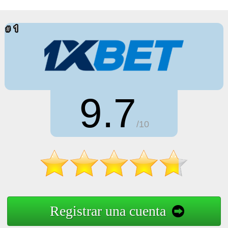
9.7
/10
Registrar una cuenta