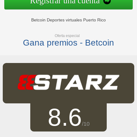
Registrar una cuenta
Betcoin Deportes virtuales Puerto Rico
Oferta especial
Gana premios - Betcoin
8.6
/10