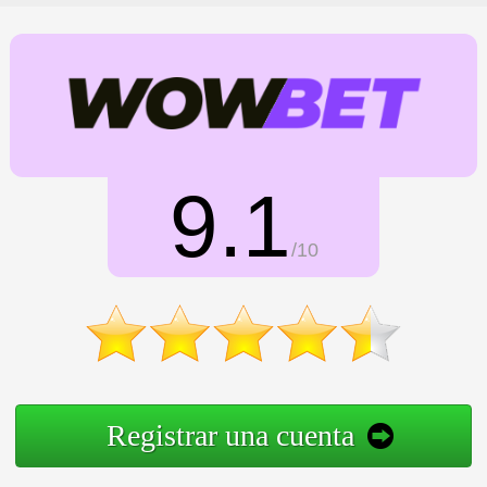
9.1
/10
Registrar una cuenta