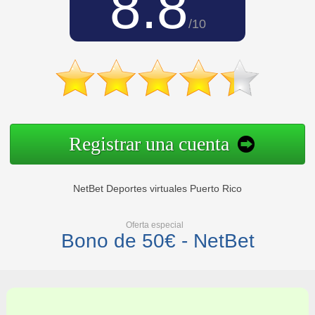
8.8
/10
Registrar una cuenta
NetBet Deportes virtuales Puerto Rico
Oferta especial
Bono de 50€ - NetBet