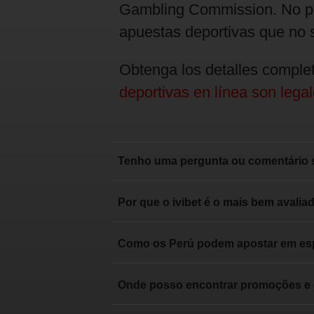
Gambling Commission. No pu
apuestas deportivas que no 
Obtenga los detalles comple
deportivas en línea son lega
Por que o ivibet é o mais be
Como os Perú podem apostar em esp