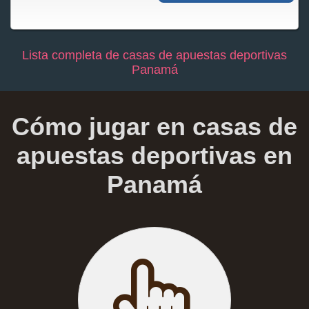
Lista completa de casas de apuestas deportivas
Panamá
Cómo jugar en casas de
apuestas deportivas en
Panamá