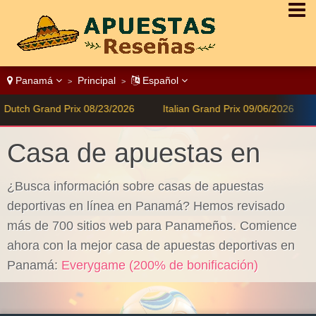
Panamá
Principal
Español
>
>
rix 08/23/2026
Italian Grand Prix 09/06/2026
⚾
ML
Casa de apuestas en
línea Panamá
¿Busca información sobre casas de apuestas
deportivas en línea en Panamá? Hemos revisado
más de 700 sitios web para Panameños. Comience
ahora con la mejor casa de apuestas deportivas en
Panamá:
Everygame (200% de bonificación)