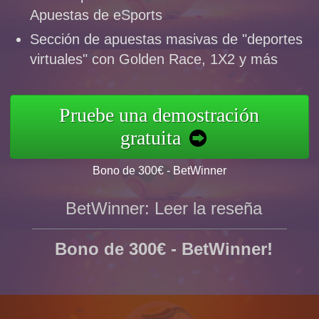
Apuestas de eSports
Sección de apuestas masivas de "deportes
virtuales" con Golden Race, 1X2 y más
Pruebe una demostración
gratuita
Bono de 300€ - BetWinner
BetWinner: Leer la reseña
Bono de 300€ - BetWinner!