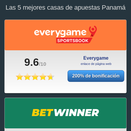
Las 5 mejores casas de apuestas Panamá
Everygame
9.6
/10
enlace de página web
200% de bonificación