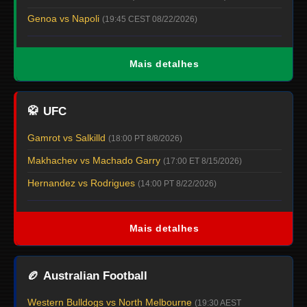
Genoa vs Napoli
(19:45 CEST 08/22/2026)
Mais detalhes
🥋
UFC
Gamrot vs Salkilld
(18:00 PT 8/8/2026)
Makhachev vs Machado Garry
(17:00 ET 8/15/2026)
Hernandez vs Rodrigues
(14:00 PT 8/22/2026)
Mais detalhes
🏉
Australian Football
Western Bulldogs vs North Melbourne
(19:30 AEST