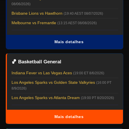
08/06/2026)
Brisbane Lions vs Hawthorn
(19:40 AEST 08/07/2026)
Melbourne vs Fremantle
(13:15 AEST 08/08/2026)
Mais detalhes
🏀
Basketball General
Indiana Fever vs Las Vegas Aces
(19:00 ET 8/6/2026)
Los Angeles Sparks vs Golden State Valkyries
(16:00 PT
8/9/2026)
Los Angeles Sparks vs Atlanta Dream
(19:00 PT 8/20/2026)
Mais detalhes