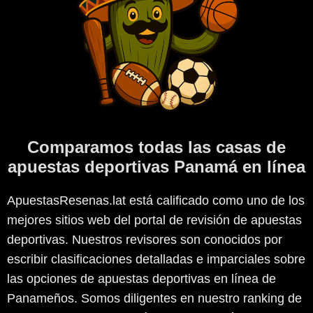
Comparamos todas las casas de
apuestas deportivas Panamá en línea
ApuestasResenas.lat está calificado como uno de los
mejores sitios web del portal de revisión de apuestas
deportivas. Nuestros revisores son conocidos por
escribir clasificaciones detalladas e imparciales sobre
las opciones de apuestas deportivas en línea de
Panameños. Somos diligentes en nuestro ranking de