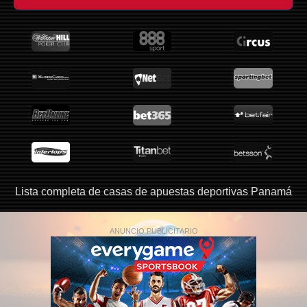
Lista completa de casas de apuestas deportivas Panamá
ANUNCIO PUBLICITARIO