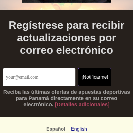
Regístrese para recibir
actualizaciones por
correo electrónico
Reciba las últimas ofertas de apuestas deportivas
para Panamá directamente en su correo
electrónico.
[Detalles adicionales]
Español
English