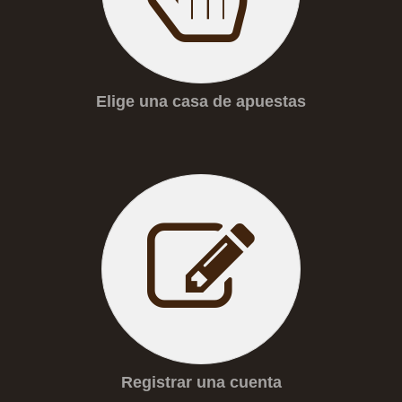
Elige una casa de apuestas
Registrar una cuenta