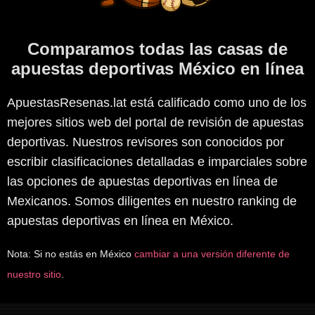
Comparamos todas las casas de
apuestas deportivas México en línea
ApuestasResenas.lat está calificado como uno de los
mejores sitios web del portal de revisión de apuestas
deportivas. Nuestros revisores son conocidos por
escribir clasificaciones detalladas e imparciales sobre
las opciones de apuestas deportivas en línea de
Mexicanos. Somos diligentes en nuestro ranking de
apuestas deportivas en línea en México.
Nota: Si no estás en México
cambiar a una versión diferente de
nuestro sitio
.