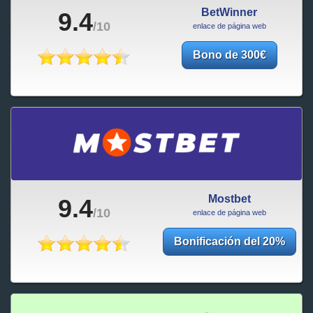
BetWinner
9.4
/10
enlace de página web
Bono de 300€
Mostbet
9.4
/10
enlace de página web
Bonificación del 20%