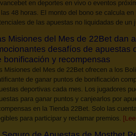
vancebet en deportes en vivo o eventos próx
 las 48 horas. El monto del bono se calcula en 
tenciales de las apuestas no liquidadas de un 
s Misiones del Mes de 22Bet dan a 
mocionantes desafíos de apuestas d
 bonificación y recompensas
s Misiones del Mes de 22Bet ofrecen a los Boli
atificante de ganar puntos de bonificación com
uestas deportivas cada mes. Los jugadores pu
uestas para ganar puntos y canjearlos por apue
compensas en la Tienda 22Bet. Solo las cuentas
egibles para participar y reclamar premios.
[Lee
 Seguro de Apuestas de Mostbet Pe