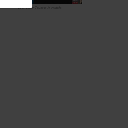
Everygame Captura de pantalla