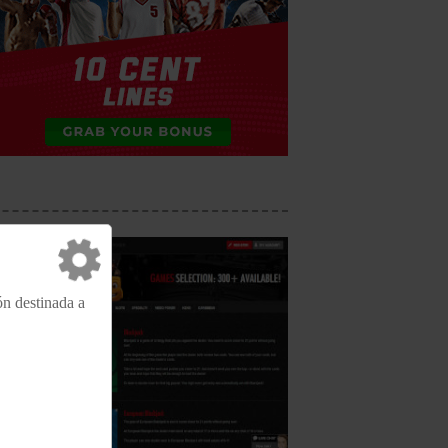
ón destinada a