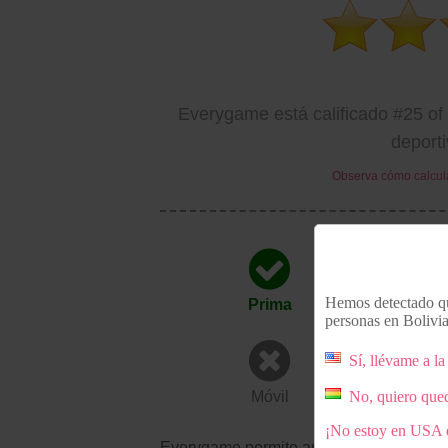
Everygame está calificado #25 of
deporti
Observa cómo calcula
Hemos detectado qu
Prima
Ap
personas en Bolivia
Sí, llévame a l
No, quiero qued
Móvil
Dep
¡No estoy en USA o
Everygame permite apuestas deportivas 