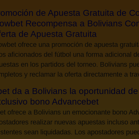
romoción de Apuesta Gratuita de C
owbet Recompensa a Bolivians Co
erta de Apuesta Gratuita
wbet ofrece una promoción de apuesta gratuit
los aficionados del fútbol una forma adicional d
uestas en los partidos del torneo. Bolivians pu
mpletos y reclamar la oferta directamente a t
lbet da a Bolivians la oportunidad 
xclusivo bono Advancebet
lbet ofrece a Bolivians un emocionante bono Ad
ostadores realizar nuevas apuestas incluso an
istentes sean liquidadas. Los apostadores pue