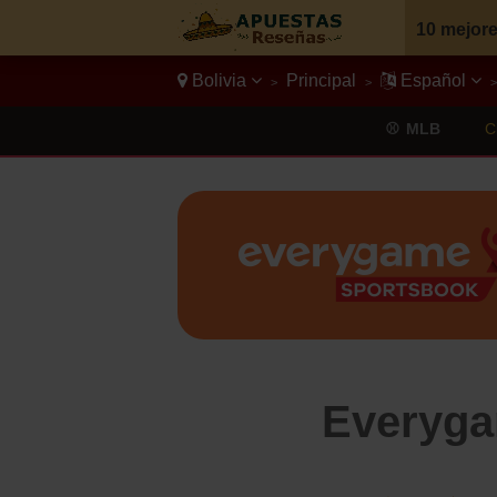
10 mejor
Bolivia
Principal
Español
>
>
>
Deportes v
⚾
MLB
Cincinnati Reds
Apuestas 
Everyga