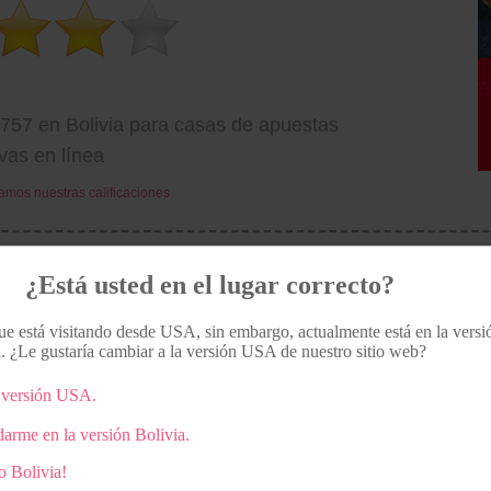
 757 en Bolivia para casas de apuestas
vas en línea
mos nuestras calificaciones
¿Está usted en el lugar correcto?
e está visitando desde USA, sin embargo, actualmente está en la versi
uestas Gratis
Apuestas en vivo
. ¿Le gustaría cambiar a la versión USA de nuestro sitio web?
a versión USA.
arme en la versión Bolivia.
ortes virtuales
Las carreras de caballos
 Bolivia!
en línea para Bolivians.
Es seguro y 100% legal