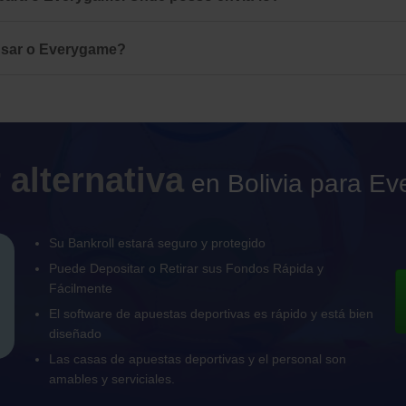
 usar o Everygame?
 alternativa
en Bolivia para E
Su Bankroll estará seguro y protegido
Puede Depositar o Retirar sus Fondos Rápida y
Fácilmente
El software de apuestas deportivas es rápido y está bien
diseñado
Las casas de apuestas deportivas y el personal son
amables y serviciales.