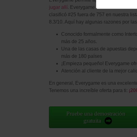
jugar allí.
Everygame es actualmente una 
clasificó #25 fuera de 757 en nuestra lis
8.3/10. Aquí hay algunas razones por la
Conocido formalmente como Interto
más de 25 años.
Una de las casas de apuestas depor
más de 180 países
¡Empieza pequeño! Everygame ofre
Atención al cliente de la mejor ca
En general, Everygame es una excelente 
Tenemos una increíble oferta para ti:
¡20
Pruebe una demostración
gratuita