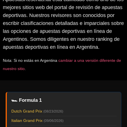
mejores sitios web del portal de revisión de apuestas
deportivas. Nuestros revisores son conocidos por
escribir clasificaciones detalladas e imparciales sobre
las opciones de apuestas deportivas en línea de
Argentinos. Somos diligentes en nuestro ranking de
apuestas deportivas en línea en Argentina.
Nota: Si no estás en Argentina
cambiar a una versión diferente de
nuestro sitio
.
🏎️
Formula 1
Dutch Grand Prix
(08/23/2026)
Italian Grand Prix
(09/06/2026)