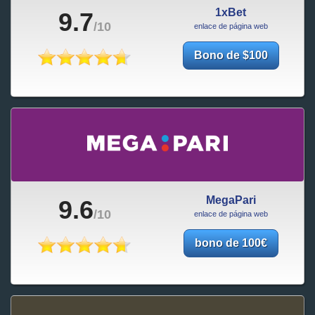
1xBet
9.7
/10
enlace de página web
Bono de $100
MegaPari
9.6
/10
enlace de página web
bono de 100€