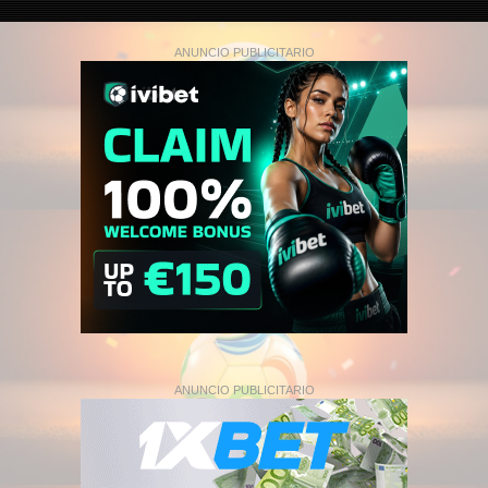
ANUNCIO PUBLICITARIO
ANUNCIO PUBLICITARIO