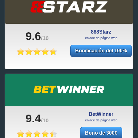
888Starz
9.6
/10
enlace de página web
Bonificación del 100%
BetWinner
9.4
/10
enlace de página web
Bono de 300€