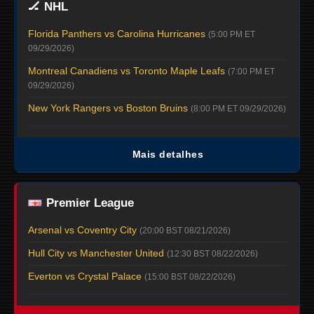
🏒
NHL
Florida Panthers vs Carolina Hurricanes
(5:00 PM ET
09/29/2026)
Montreal Canadiens vs Toronto Maple Leafs
(7:00 PM ET
09/29/2026)
New York Rangers vs Boston Bruins
(8:00 PM ET 09/29/2026)
Mais detalhes
Premier League
Arsenal vs Coventry City
(20:00 BST 08/21/2026)
Hull City vs Manchester United
(12:30 BST 08/22/2026)
Everton vs Crystal Palace
(15:00 BST 08/22/2026)