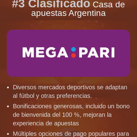
#3 Clasificado
Casa de
apuestas Argentina
Diversos mercados deportivos se adaptan
al fútbol y otras preferencias.
Bonificaciones generosas, incluido un bono
de bienvenida del 100 %, mejoran la
experiencia de apuestas
Múltiples opciones de pago populares para