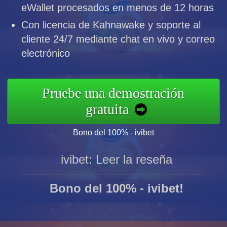
eWallet procesados en menos de 12 horas
Con licencia de Kahnawake y soporte al
cliente 24/7 mediante chat en vivo y correo
electrónico
Pruebe una demostración
gratuita
Bono del 100% - ivibet
ivibet: Leer la reseña
Bono del 100% - ivibet!