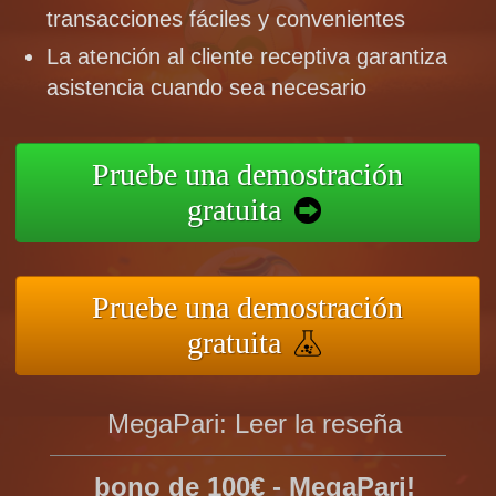
transacciones fáciles y convenientes
La atención al cliente receptiva garantiza
asistencia cuando sea necesario
Pruebe una demostración
gratuita
Pruebe una demostración
gratuita
MegaPari: Leer la reseña
bono de 100€ - MegaPari!