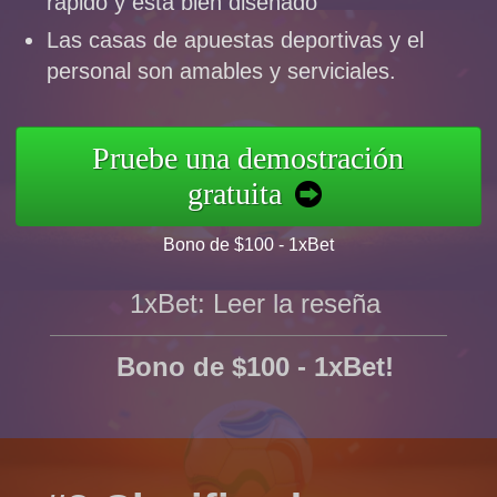
rápido y está bien diseñado
Las casas de apuestas deportivas y el
personal son amables y serviciales.
Pruebe una demostración
gratuita
Bono de $100 - 1xBet
1xBet: Leer la reseña
Bono de $100 - 1xBet!